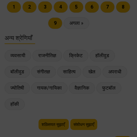
1
2
3
4
5
6
7
8
9
अगला »
अन्य श्रेणियाँ
व्यवसायी
राजनीतिज्ञ
क्रिकेट
हॉलीवुड
बॉलीवुड
संगीतज्ञ
साहित्य
खेल
अपराधी
ज्योतिषी
गायक/गायिका
वैज्ञानिक
फुटबॉल
हॉकी
शख़्सियत सुझाएँ
संशोधन सुझाएँ