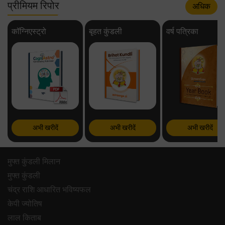
प्रीमियम रिपोर
अधिक
कॉग्निएस्ट्रो
बृहत कुंडली
वर्ष पत्रिका
अभी खरीदें
अभी खरीदें
अभी खरीदें
मुफ्त कुंडली मिलान
मुफ्त कुंडली
चंद्र राशि आधारित भविष्यफल
केपी ज्योतिष
लाल किताब