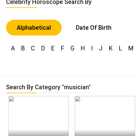
Celebrity Horoscope Search By
Alphabetical
Date Of Birth
A
B
C
D
E
F
G
H
I
J
K
L
M
Search By Category "musician"