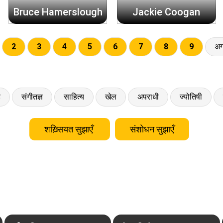
Bruce Hamerslough
Jackie Coogan
2
3
4
5
6
7
8
9
अग
ड
संगीतज्ञ
साहित्य
खेल
अपराधी
ज्योतिषी
शख़्सियत सुझाएँ
संशोधन सुझाएँ