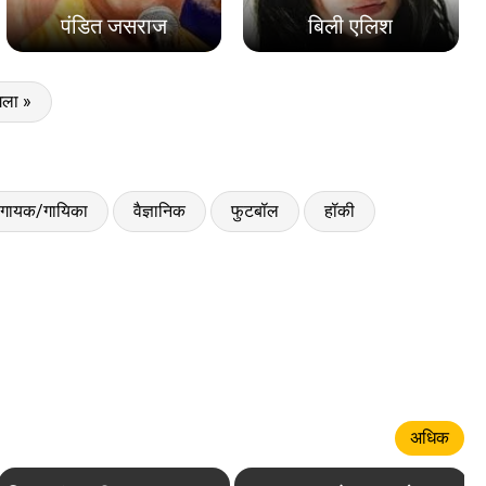
पंडित जसराज
बिली एलिश
ला »
गायक/गायिका
वैज्ञानिक
फुटबॉल
हॉकी
अधिक