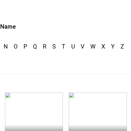
Name
N
O
P
Q
R
S
T
U
V
W
X
Y
Z