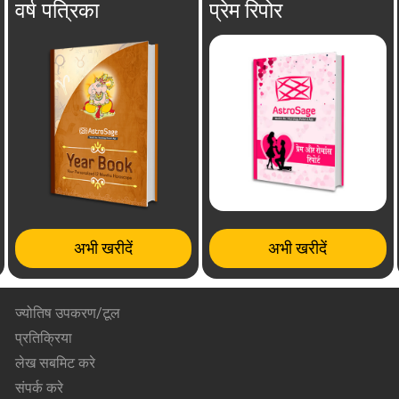
वर्ष पत्रिका
प्रेम रिपोर
अभी खरीदें
अभी खरीदें
ज्योतिष उपकरण/टूल
प्रतिक्रिया
लेख सबमिट करे
संपर्क करे