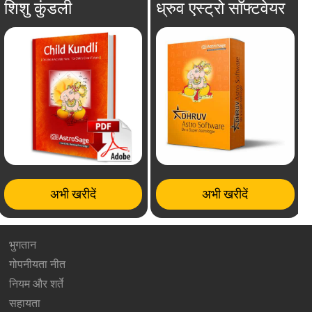
शिशु कुंडली
ध्रुव एस्ट्रो सॉफ्टवेयर
अभी खरीदें
अभी खरीदें
भुगतान
गोपनीयता नीत
नियम और शर्ते
सहायता