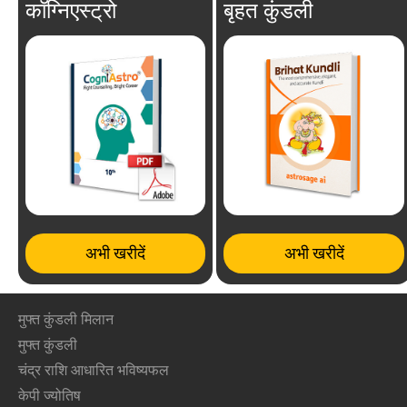
कॉग्निएस्ट्रो
बृहत कुंडली
अभी खरीदें
अभी खरीदें
मुफ्त कुंडली मिलान
मुफ्त कुंडली
चंद्र राशि आधारित भविष्यफल
केपी ज्योतिष