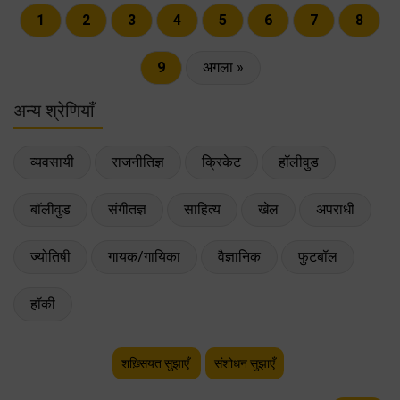
1
2
3
4
5
6
7
8
9
अगला »
अन्य श्रेणियाँ
व्यवसायी
राजनीतिज्ञ
क्रिकेट
हॉलीवुड
बॉलीवुड
संगीतज्ञ
साहित्य
खेल
अपराधी
ज्योतिषी
गायक/गायिका
वैज्ञानिक
फुटबॉल
हॉकी
शख़्सियत सुझाएँ
संशोधन सुझाएँ