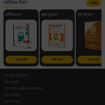
प्रीमियम रिपोर
अधिक
कॉग्निएस्ट्रो
बृहत कुंडली
वर्ष पत्रिका
अभी खरीदें
अभी खरीदें
अभी खरीदें
मुफ्त कुंडली मिलान
मुफ्त कुंडली
चंद्र राशि आधारित भविष्यफल
केपी ज्योतिष
लाल किताब