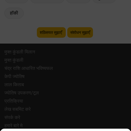
हॉकी
शख़्सियत सुझाएँ
संशोधन सुझाएँ
मुफ्त कुंडली मिलान
मुफ्त कुंडली
चंद्र राशि आधारित भविष्यफल
केपी ज्योतिष
लाल किताब
ज्योतिष उपकरण/टूल
प्रतिक्रिया
लेख सबमिट करे
संपर्क करे
हमारे बारे मे