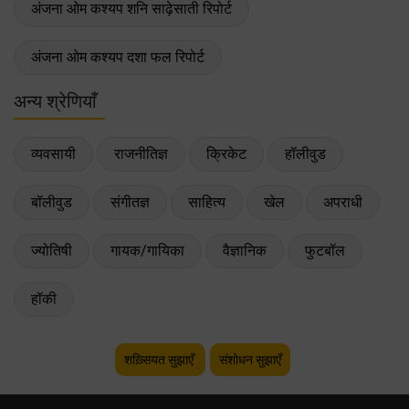
अंजना ओम कश्यप शनि साढ़ेसाती रिपोर्ट
अंजना ओम कश्यप दशा फल रिपोर्ट
अन्य श्रेणियाँ
व्यवसायी
राजनीतिज्ञ
क्रिकेट
हॉलीवुड
बॉलीवुड
संगीतज्ञ
साहित्य
खेल
अपराधी
ज्योतिषी
गायक/गायिका
वैज्ञानिक
फुटबॉल
हॉकी
शख़्सियत सुझाएँ
संशोधन सुझाएँ