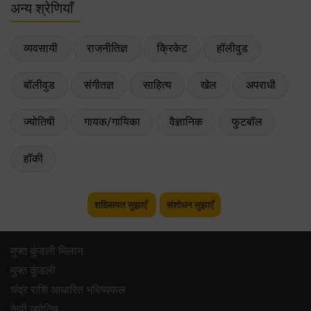
अन्य श्रेणियाँ
व्यवसायी
राजनीतिज्ञ
क्रिकेट
हॉलीवुड
बॉलीवुड
संगीतज्ञ
साहित्य
खेल
अपराधी
ज्योतिषी
गायक/गायिका
वैज्ञानिक
फुटबॉल
हॉकी
शख़्सियत सुझाएँ
संशोधन सुझाएँ
मुफ्त कुंडली मिलान
मुफ्त कुंडली
चंद्र राशि आधारित भविष्यफल
केपी ज्योतिष