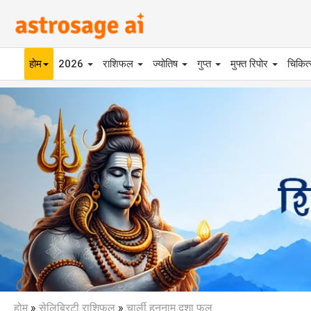
होम
2026
राशिफल
ज्योतिष
गुप्त
मुफ्त रिपोर
चिकित
Previous
होम
»
सेलिब्रिटी राशिफल
»
चार्ली हुननाम दशा फल