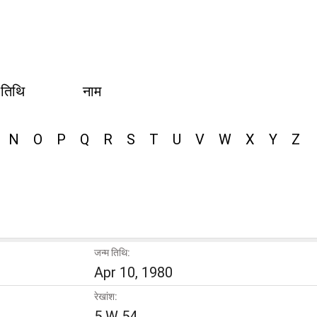
 तिथि
नाम
N
O
P
Q
R
S
T
U
V
W
X
Y
Z
जन्म तिथि:
Apr 10, 1980
रेखांश:
5 W 54