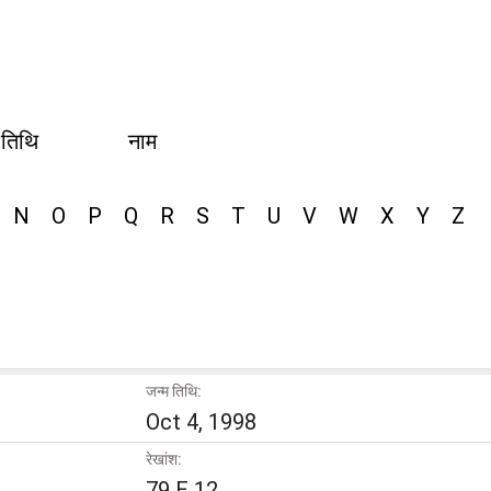
 तिथि
नाम
N
O
P
Q
R
S
T
U
V
W
X
Y
Z
जन्म तिथि:
Oct 4, 1998
रेखांश:
79 E 12