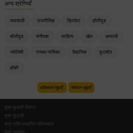
अन्य श्रेणियाँ
व्यवसायी
राजनीतिज्ञ
क्रिकेट
हॉलीवुड
बॉलीवुड
संगीतज्ञ
साहित्य
खेल
अपराधी
ज्योतिषी
गायक/गायिका
वैज्ञानिक
फुटबॉल
हॉकी
शख़्सियत सुझाएँ
संशोधन सुझाएँ
मुफ्त कुंडली मिलान
मुफ्त कुंडली
चंद्र राशि आधारित भविष्यफल
केपी ज्योतिष