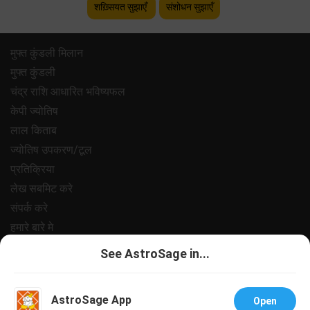
शख़्सियत सुझाएँ
संशोधन सुझाएँ
मुफ्त कुंडली मिलान
मुफ्त कुंडली
चंद्र राशि आधारित भविष्यफल
केपी ज्योतिष
लाल किताब
ज्योतिष उपकरण/टूल
प्रतिक्रिया
लेख सबमिट करे
संपर्क करे
हमारे बारे मे
भुगतान
See AstroSage in...
गोपनीयता नीत
नियम और शर्ते
AstroSage App
Open
सहायता