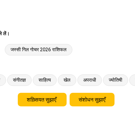
े लें।
जस्सी गिल गोचर 2026 राशिफल
ड
संगीतज्ञ
साहित्य
खेल
अपराधी
ज्योतिषी
शख़्सियत सुझाएँ
संशोधन सुझाएँ