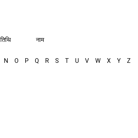
 तिथि
नाम
N
O
P
Q
R
S
T
U
V
W
X
Y
Z