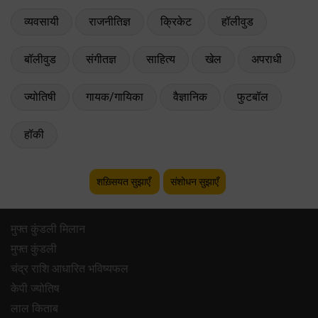
व्यवसायी
राजनीतिज्ञ
क्रिकेट
हॉलीवुड
बॉलीवुड
संगीतज्ञ
साहित्य
खेल
अपराधी
ज्योतिषी
गायक/गायिका
वैज्ञानिक
फुटबॉल
हॉकी
शख़्सियत सुझाएँ
संशोधन सुझाएँ
मुफ्त कुंडली मिलान
मुफ्त कुंडली
चंद्र राशि आधारित भविष्यफल
केपी ज्योतिष
लाल किताब