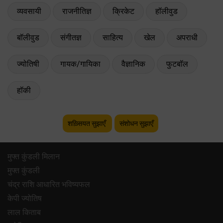
व्यवसायी
राजनीतिज्ञ
क्रिकेट
हॉलीवुड
बॉलीवुड
संगीतज्ञ
साहित्य
खेल
अपराधी
ज्योतिषी
गायक/गायिका
वैज्ञानिक
फुटबॉल
हॉकी
शख़्सियत सुझाएँ
संशोधन सुझाएँ
मुफ्त कुंडली मिलान
मुफ्त कुंडली
चंद्र राशि आधारित भविष्यफल
केपी ज्योतिष
लाल किताब