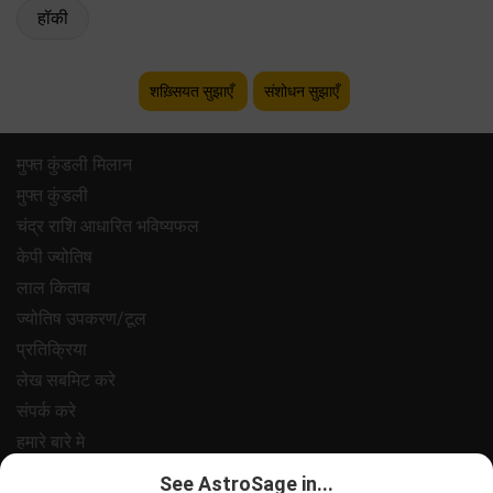
हॉकी
शख़्सियत सुझाएँ
संशोधन सुझाएँ
मुफ्त कुंडली मिलान
मुफ्त कुंडली
चंद्र राशि आधारित भविष्यफल
केपी ज्योतिष
लाल किताब
ज्योतिष उपकरण/टूल
प्रतिक्रिया
लेख सबमिट करे
संपर्क करे
हमारे बारे मे
भुगतान
See AstroSage in...