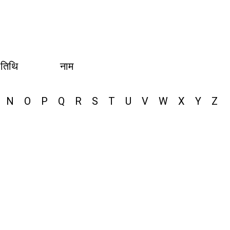
 तिथि
नाम
N
O
P
Q
R
S
T
U
V
W
X
Y
Z