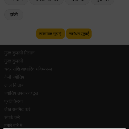
हॉकी
शख़्सियत सुझाएँ
संशोधन सुझाएँ
मुफ्त कुंडली मिलान
मुफ्त कुंडली
चंद्र राशि आधारित भविष्यफल
केपी ज्योतिष
लाल किताब
ज्योतिष उपकरण/टूल
प्रतिक्रिया
लेख सबमिट करे
संपर्क करे
हमारे बारे मे