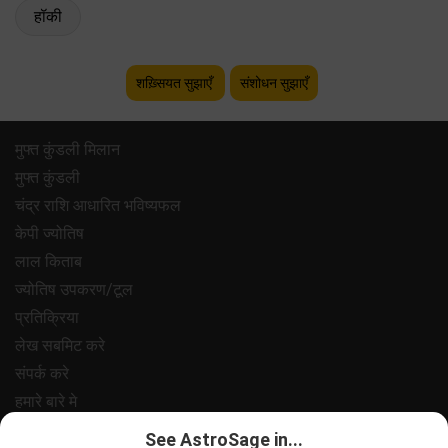
हॉकी
शख़्सियत सुझाएँ
संशोधन सुझाएँ
मुफ्त कुंडली मिलान
मुफ्त कुंडली
चंद्र राशि आधारित भविष्यफल
केपी ज्योतिष
लाल किताब
ज्योतिष उपकरण/टूल
प्रतिक्रिया
लेख सबमिट करे
संपर्क करे
हमारे बारे मे
भुगतान
See AstroSage in...