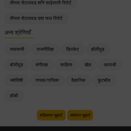
तीस्ता सेटालवड शनि साढ़ेसाती रिपोर्ट
तीस्ता सेटालवड दशा फल रिपोर्ट
अन्य श्रेणियाँ
व्यवसायी
राजनीतिज्ञ
क्रिकेट
हॉलीवुड
बॉलीवुड
संगीतज्ञ
साहित्य
खेल
अपराधी
ज्योतिषी
गायक/गायिका
वैज्ञानिक
फुटबॉल
हॉकी
शख़्सियत सुझाएँ
संशोधन सुझाएँ