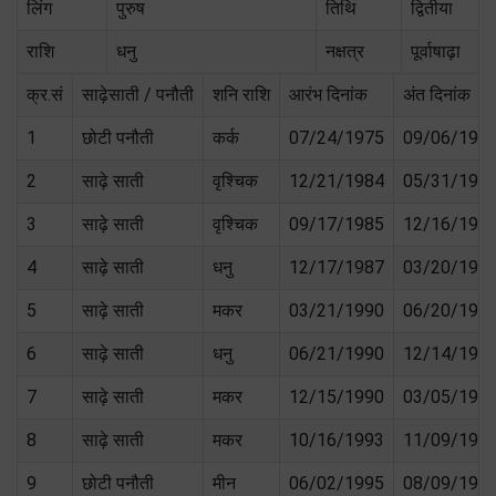
लिंग
पुरुष
तिथि
द्वितीया
राशि
धनु
नक्षत्र
पूर्वाषाढ़ा
क्र.सं
साढ़ेसाती / पनौती
शनि राशि
आरंभ दिनांक
अंत दिनांक
1
छोटी पनौती
कर्क
07/24/1975
09/06/197
2
साढ़े साती
वृश्चिक
12/21/1984
05/31/198
3
साढ़े साती
वृश्चिक
09/17/1985
12/16/198
4
साढ़े साती
धनु
12/17/1987
03/20/199
5
साढ़े साती
मकर
03/21/1990
06/20/199
6
साढ़े साती
धनु
06/21/1990
12/14/199
7
साढ़े साती
मकर
12/15/1990
03/05/199
8
साढ़े साती
मकर
10/16/1993
11/09/199
9
छोटी पनौती
मीन
06/02/1995
08/09/199