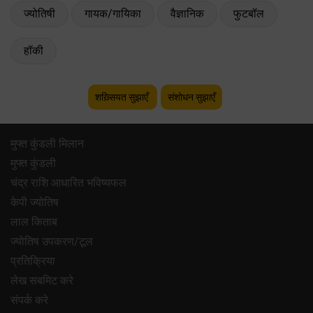
ज्योतिषी
गायक/गायिका
वैज्ञानिक
फुटबॉल
हॉकी
शख़्सियत सुझाएँ
संशोधन सुझाएँ
मुफ्त कुंडली मिलान
मुफ्त कुंडली
चंद्र राशि आधारित भविष्यफल
केपी ज्योतिष
लाल किताब
ज्योतिष उपकरण/टूल
प्रतिक्रिया
लेख सबमिट करे
संपर्क करे