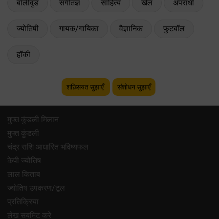
बॉलीवुड
संगीतज्ञ
साहित्य
खेल
अपराधी
ज्योतिषी
गायक/गायिका
वैज्ञानिक
फुटबॉल
हॉकी
शख़्सियत सुझाएँ
संशोधन सुझाएँ
मुफ्त कुंडली मिलान
मुफ्त कुंडली
चंद्र राशि आधारित भविष्यफल
केपी ज्योतिष
लाल किताब
ज्योतिष उपकरण/टूल
प्रतिक्रिया
लेख सबमिट करे