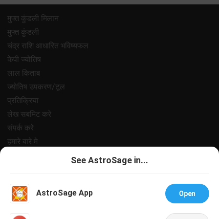
मुफ्त कुंडली मिलान
मुफ्त कुंडली
चंद्र राशि आधारित भविष्यफल
केपी ज्योतिष
लाल किताब
ज्योतिष उपकरण/टूल
प्रतिक्रिया
लेख सबमिट करे
संपर्क करे
हमारे बारे मे
भुगतान
See AstroSage in...
गोपनीयता नीत
नियम और शर्ते
AstroSage App
Open
सहायता
नौकरी@एस्ट्रोसेज