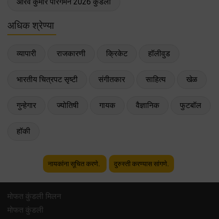
आरव कुमार पारगमन 2026 कुंडली
अधिक श्रेण्या
व्यापारी
राजकारणी
क्रिकेट
हॉलीवुड
भारतीय चित्रपट सृष्टी
संगीतकार
साहित्य
खेळ
गुन्हेगार
ज्योतिषी
गायक
वैज्ञानिक
फुटबॉल
हॉकी
नायकांना सूचित करणे.
दुरुस्ती करण्यास सांगणे.
मोफत कुंडली मिलन
मोफत कुंडली