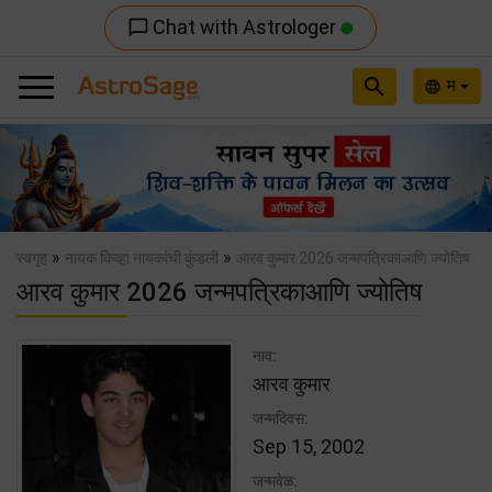
Chat with Astrologer
chat_bubble_outline
search
म
language
Previous
Nex
»
»
स्वगृह
नायक किव्हा नायकांची कुंडली
आरव कुमार 2026 जन्मपत्रिकाआणि ज्योतिष
आरव कुमार 2026 जन्मपत्रिकाआणि ज्योतिष
नाव:
आरव कुमार
जन्मदिवस:
Sep 15, 2002
जन्मवेळ: