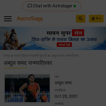
Chat with Astrologer
chat_bubble_outline
search
म
language
Previous
Nex
»
»
स्वगृह
नायक किव्हा नायकांची कुंडली
अब्दुल समद जन्मपत्रिका
अब्दुल समद जन्मपत्रिका
नाव:
अब्दुल समद
जन्मदिवस:
Oct 28, 2001
जन्मवेळ: