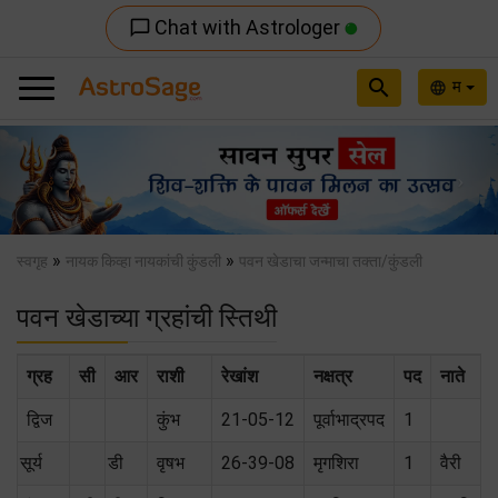
Chat with Astrologer
chat_bubble_outline
search
म
language
Previous
Nex
»
»
स्वगृह
नायक किव्हा नायकांची कुंडली
पवन खेडाचा जन्माचा तक्ता/कुंडली
पवन खेडाच्या ग्रहांची स्तिथी
ग्रह
सी
आर
राशी
रेखांश
नक्षत्र
पद
नाते
द्विज
कुंभ
21-05-12
पूर्वाभाद्रपद
1
सूर्य
डी
वृषभ
26-39-08
मृगशिरा
1
वैरी