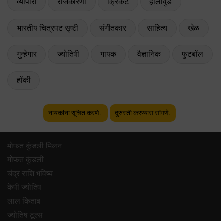
व्यापारी
राजकारणी
क्रिकेट
हॉलीवुड
भारतीय चित्रपट सृष्टी
संगीतकार
साहित्य
खेळ
गुन्हेगार
ज्योतिषी
गायक
वैज्ञानिक
फुटबॉल
हॉकी
नायकांना सूचित करणे.
दुरुस्ती करण्यास सांगणे.
मोफत कुंडली मिलन
मोफत कुंडली
चंद्र राशि भविष्य
केपी ज्योतिष
लाल किताब
ज्योतिष टूल्स