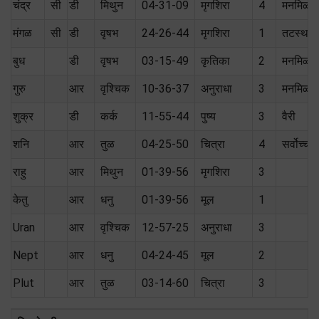
चंद्र
सी
डी
मिथुन
04-31-09
मृगशिरा
4
मनमिळा
मंगळ
सी
डी
वृषभ
24-26-44
मृगशिरा
1
तटस्थ (
बुध
डी
वृषभ
03-15-49
कृतिका
2
मनमिळा
गुरु
आर
वृश्चिक
10-36-37
अनुराधा
3
मनमिळा
शुक्र
डी
कर्क
11-55-44
पुष्य
3
वैरी
शनि
आर
तुळ
04-25-50
चित्रा
4
सर्वोच्च
राहु
आर
मिथुन
01-39-56
मृगशिरा
3
केतु
आर
धनु
01-39-56
मूल
1
Uran
आर
वृश्चिक
12-57-25
अनुराधा
3
Nept
आर
धनु
04-24-45
मूल
2
Plut
आर
तुळ
03-14-60
चित्रा
3