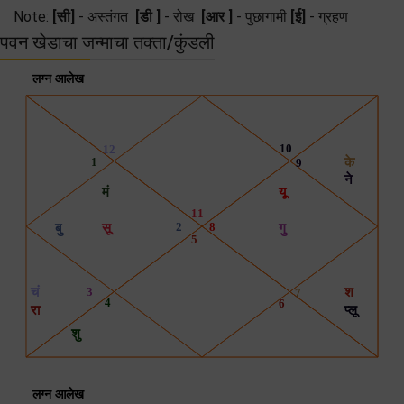
Note:
[सी]
- अस्तंगत
[डी ]
- रोख
[आर ]
- पुछागामी
[ई]
- ग्रहण
पवन खेडाचा जन्माचा तक्ता/कुंडली