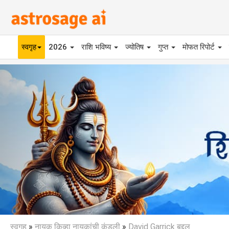
स्वगृह
2026
राशि भविष्य
ज्योतिष
गुप्त
मोफत रिपोर्ट
Previous
स्वगृह
»
नायक किव्हा नायकांची कुंडली
»
David Garrick बद्दल