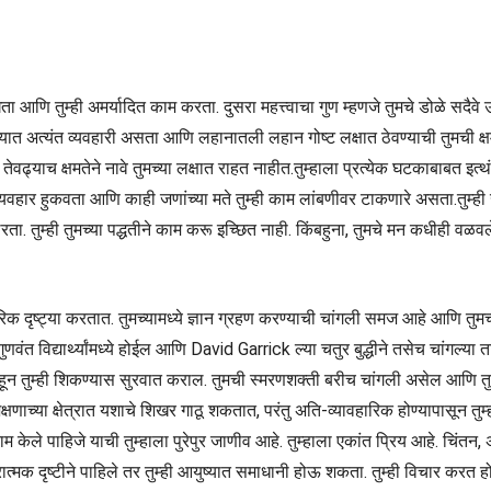
द घेता आणि तुम्ही अमर्यादित काम करता. दुसरा महत्त्वाचा गुण म्हणजे तुमचे डोळे सदै
त्यात अत्यंत व्यवहारी असता आणि लहानातली लहान गोष्ट लक्षात ठेवण्याची तुमची क्
वढ्याच क्षमतेने नावे तुमच्या लक्षात राहत नाहीत.तुम्हाला प्रत्येक घटकाबाबत इत्थंभ
 व्यवहार हुकवता आणि काही जणांच्या मते तुम्ही काम लांबणीवर टाकणारे असता.तुम्ही
य ठरता. तुम्ही तुमच्या पद्धतीने काम करू इच्छित नाही. किंबहुना, तुमचे मन कधीही व
क दृष्ट्या करतात. तुमच्यामध्ये ज्ञान ग्रहण करण्याची चांगली समज आहे आणि तुमच्य
त विद्यार्थ्यांमध्ये होईल आणि David Garrick ल्या चतुर बुद्धीने तसेच चांगल्या तार्
हून तुम्ही शिकण्यास सुरवात कराल. तुमची स्मरणशक्ती बरीच चांगली असेल आणि तुम्
णाच्या क्षेत्रात यशाचे शिखर गाठू शकतात, परंतु अति-व्यावहारिक होण्यापासून तुम्ही 
केले पाहिजे याची तुम्हाला पुरेपुर जाणीव आहे. तुम्हाला एकांत प्रिय आहे. चिंत
त्मक दृष्टीने पाहिले तर तुम्ही आयुष्यात समाधानी होऊ शकता. तुम्ही विचार करत होत