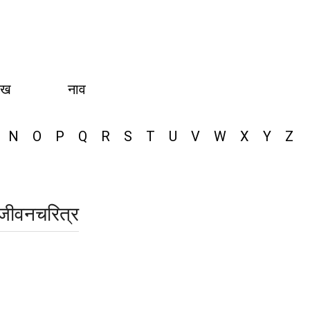
ीख
नाव
N
O
P
Q
R
S
T
U
V
W
X
Y
Z
जीवनचरित्र