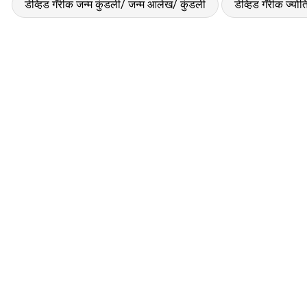
डेव्हिड गॅरीक जन्म कुंडली/ जन्म आलेख/ कुंडली
डेव्हिड गॅरीक ज्य