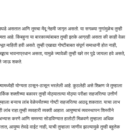
वे उघडे असतात आणि तुमचा मेंदू नेहमी जागृत असतो. या सगळ्या गुणांमुळेच तुम्ही
षमता आहे. किंबहुना या बारकाव्यांबाबत तुम्ही इतके आग्रही असता की काही वेळा
ूत माहिती हवी असते. तुम्ही एखाद्या गोष्टीबाबत संपूर्ण समाधानी होत नाही,
 खूपच भावनाप्रधान असता, यामुळे ज्यावेळी तुम्ही खरे तर पुढे जायला हवे असते,
ळवले जाऊ शकते.
ामध्येही योग्यता ठासून-ठासून भरलेली आहे. कुठलेही असे शिक्षण जे तुम्हाला
किक शक्तीच्या बळावर तुम्ही मोठ्यातल्या मोठ्या परीक्षा सहजरित्या उत्तीर्ण
हाला बऱ्याच लांब वेळेपर्यंतच्या गोष्टी सहजरित्या आठवू शकतात. याचा लाभ
लांब राहा.तुम्ही व्यवहारी व्यक्ती आहात. आयुष्याचं व्यवस्थापन शिस्तीने
न, अभ्यास करणे आणि समस्या सोडविण्यात हातोटी मिळवणे तुम्हाला अधिक
ात, आयुष्य तेवढे वाईट नाही, याची तुम्हाला जाणीव झाल्यामुळे तुम्ही बहुतेक