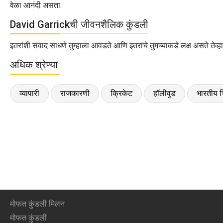
वेळा आनंदी असता.
David Garrickची जीवनशैलिक कुंडली
इतरांशी संवाद साधणे तुम्हाला आवडते आणि इतरांचे तुमच्याकडे लक्ष असते तेव
अधिक श्रेण्या
व्यापारी
राजकारणी
क्रिकेट
हॉलीवुड
भारतीय च
मोफत कुंडली मिलन
मोफत कुंडली