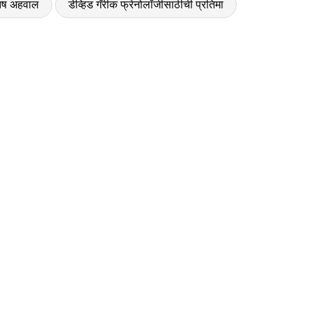
ोतिष अहवाल
डेव्हिड गॅरीक फ्रेनोलॉजीसाठीची प्रतिमा