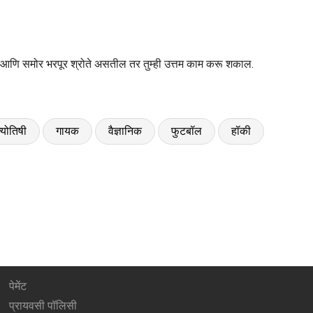
साल आणि समोर भरपूर श्रोते असतील तर तुम्ही उत्तम काम करू शकाल.
्योतिषी
गायक
वैज्ञानिक
फुटबॉल
हॉकी
पेमेंट
प्रायवसी पॉलिसी