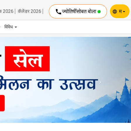
call
ज्योतिषींसोबत बोला
म
ळ 2026
कॅलेंडर 2026
language
विविध
Next