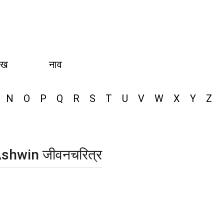
ीख
नाव
N
O
P
Q
R
S
T
U
V
W
X
Y
Z
shwin जीवनचरित्र