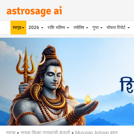
स्वगृह
2026
राशि भविष्य
ज्योतिष
गुप्त
मोफत रिपोर्ट
Previous
स्वगृह
»
नायक किव्हा नायकांची कुंडली
»
Murugan Ashwin बद्दल