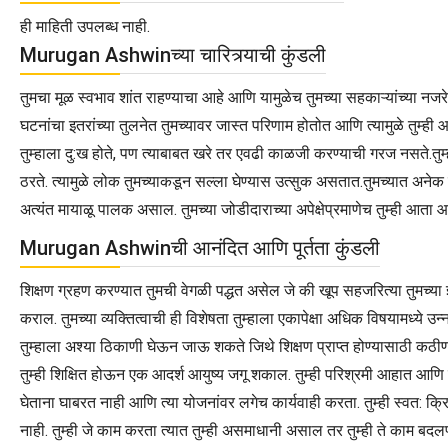
ही माहिती उपलब्ध नाही.
Murugan Ashwinच्या चारित्र्याची कुंडली
तुमचा मूळ स्वभाव शांत राहण्याचा आहे आणि यामुळेच तुमच्या सहकाऱ्यांच्या नजरे
घटनांचा इतरांच्या तुलनेत तुमच्यावर जास्त परिणाम होतोत आणि त्यामुळे तुम्ही 
तुम्हाला दु:ख होते, पण त्याबाबत खरे तर एवढी काळजी करण्याची गरज नसते.तुम्ही
ठरते. त्यामुळे लोक तुमच्याकडून सल्ला घेण्यास उत्सुक असतात.तुमच्यात अनेक 
अत्यंत मायाळू पालक असाल. तुमच्या जोडीदाराच्या अपेक्षेप्रमाणेच तुम्ही आता
Murugan Ashwinची आनंदित आणि पूर्तता कुंडली
शिक्षण ग्रहण करण्यात तुमची वेगळी पद्धत असेल जे की खूप सहजरित्या तुमच्या ज
कराल. तुमच्या व्यक्तित्वाची ही विशेषता तुम्हाला एकापेक्षा अधिक विषयामध्ये
तुम्हाला अश्या ठिकाणी घेऊन जाऊ शकते जिथे शिक्षण प्राप्त होण्यासाठी कठीण 
तुम्ही शिक्षित होऊन एक आदर्श आयुष्य जगू शकाल. तुम्ही परिश्रमी आहात आणि ज्
घेताना घाबरत नाही आणि त्या योजनांवर लगेच कार्यवाही करता. तुम्ही स्वत: क्
नाही. तुम्ही जे काम करता त्यात तुम्ही असमाधानी असाल तर तुम्ही ते काम बद