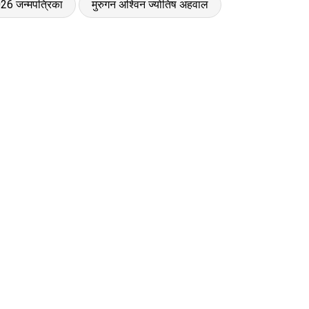
026 जन्मपत्रिका
मुरुगन अश्विन ज्योतिष अहवाल