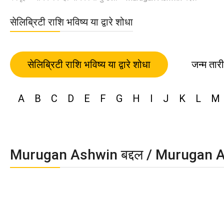
सेलिब्रिटी राशि भविष्य या द्वारे शोधा
सेलिब्रिटी राशि भविष्य या द्वारे शोधा
जन्म तार
A
B
C
D
E
F
G
H
I
J
K
L
M
Murugan Ashwin बद्दल / Murugan A