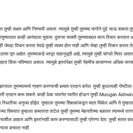
त तुम्ही सक्षम आणि निश्चयी असता. त्यामुळे तुम्ही तुमच्या मार्गाने पुढे जाऊ शकत
आयुष्यातला काही आनंदाला मुकता. दुसऱ्या व्यक्ती तुमच्याबद्दल काय विचार करतात आण
 जेवढा विचार करता तेवढे तुम्ही व्यक्त होत नाही आणि जेव्हा तुम्ही विचार करता त
उत्तम गूण आहेत. तुमच्याकडे भरपूर सहानुभूती आहे, त्यामुळे तुम्ही चांगले मित्र 
 आहात किंवा भविष्यात असाल. त्यामुळे इतरांपेक्षा तुम्ही नेहमीच काकणभर अधिक स
्ञानाला तुमच्यामध्ये ग्रहण करण्याची क्षमता प्रदान करेल. तुम्ही कुठल्याही गोष्
 उन्नती प्रदान करू शकते. काही वेळा भावनेत व्यतीत होऊन तुम्ही Murugan Ashwin 
स्थितीचा अनुभव होईल. तुम्हाला तुमच्या शिक्षकांकडून मदत मिळेल आणि ते तुम्हाला 
या विषयात तुम्हाला कमतरता वाटेल तुम्ही तुमच्या मेहनतीच्या बळावर त्यामध्ये पारं
रियाशील आहात आणि इतरांनाही काम करण्यासाठी तुम्ही प्रेरणा देता. तुम्ही सतत क
लण्यास कचरत नाही.