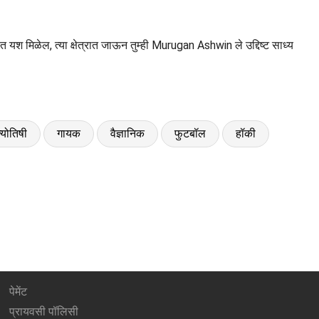
त्रात यश मिळेल, त्या क्षेत्रात जाऊन तुम्ही Murugan Ashwin ले उद्दिष्ट साध्य
्योतिषी
गायक
वैज्ञानिक
फुटबॉल
हॉकी
पेमेंट
प्रायवसी पॉलिसी