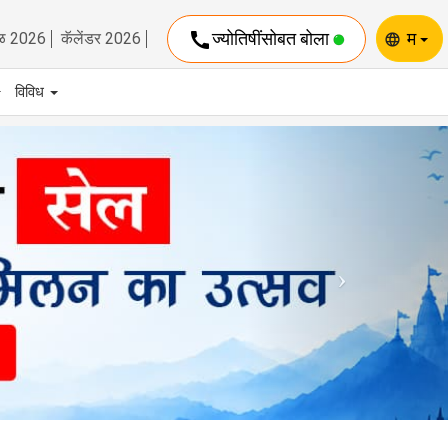
call
ज्योतिषींसोबत बोला
म
ळ 2026
कॅलेंडर 2026
language
विविध
Next