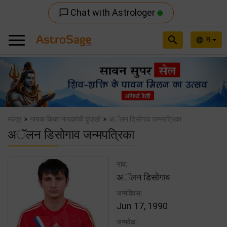
Chat with Astrologer
chat_bubble_outline
search
म
language
Previous
Nex
»
»
स्वगृह
नायक किव्हा नायकांची कुंडली
अॅलन डिसोगाव जन्मपत्रिका
अॅलन डिसोगाव जन्मपत्रिका
नाव:
अॅलन डिसोगाव
जन्मदिवस:
Jun 17, 1990
जन्मवेळ: