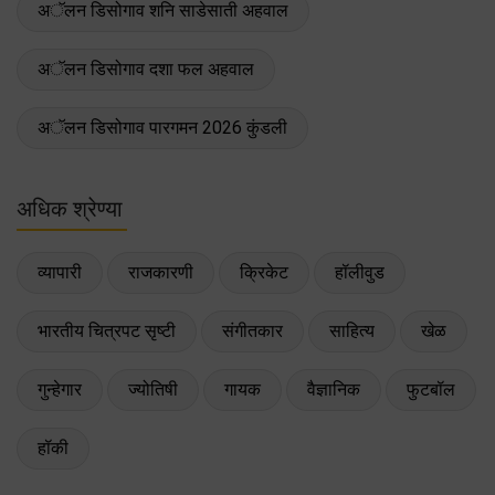
अॅलन डिसोगाव शनि साडेसाती अहवाल
अॅलन डिसोगाव दशा फल अहवाल
अॅलन डिसोगाव पारगमन 2026 कुंडली
अधिक श्रेण्या
व्यापारी
राजकारणी
क्रिकेट
हॉलीवुड
भारतीय चित्रपट सृष्टी
संगीतकार
साहित्य
खेळ
गुन्हेगार
ज्योतिषी
गायक
वैज्ञानिक
फुटबॉल
हॉकी