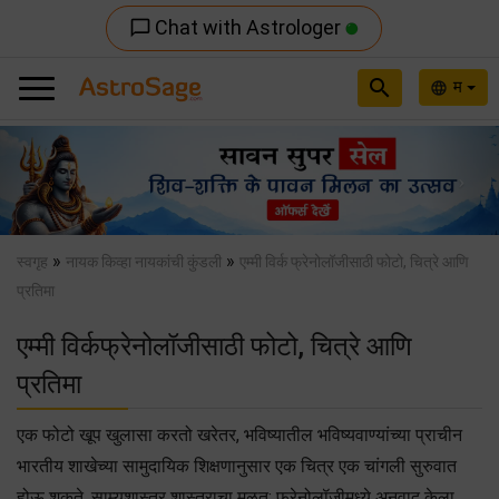
Chat with Astrologer
chat_bubble_outline
search
म
language
Previous
Nex
»
»
स्वगृह
नायक किव्हा नायकांची कुंडली
एम्मी विर्क फ्रेनोलॉजीसाठी फोटो, चित्रे आणि
प्रतिमा
एम्मी विर्कफ्रेनोलॉजीसाठी फोटो, चित्रे आणि
प्रतिमा
एक फोटो खूप खुलासा करतो खरेतर, भविष्यातील भविष्यवाण्यांच्या प्राचीन
भारतीय शाखेच्या सामुदायिक शिक्षणानुसार एक चित्र एक चांगली सुरुवात
होऊ शकते. साम्यशास्त्र शास्त्राचा मूळत: फ्रेनोलॉजीमध्ये अनुवाद केला