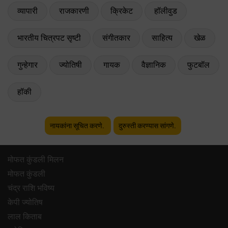
व्यापारी
राजकारणी
क्रिकेट
हॉलीवुड
भारतीय चित्रपट सृष्टी
संगीतकार
साहित्य
खेळ
गुन्हेगार
ज्योतिषी
गायक
वैज्ञानिक
फुटबॉल
हॉकी
नायकांना सूचित करणे.
दुरुस्ती करण्यास सांगणे.
मोफत कुंडली मिलन
मोफत कुंडली
चंद्र राशि भविष्य
केपी ज्योतिष
लाल किताब