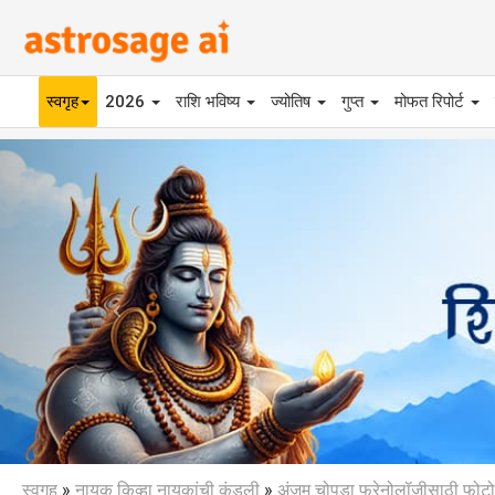
स्वगृह
2026
राशि भविष्य
ज्योतिष
गुप्त
मोफत रिपोर्ट
Previous
स्वगृह
»
नायक किव्हा नायकांची कुंडली
»
अंजुम चोपडा फ्रेनोलॉजीसाठी फोटो,