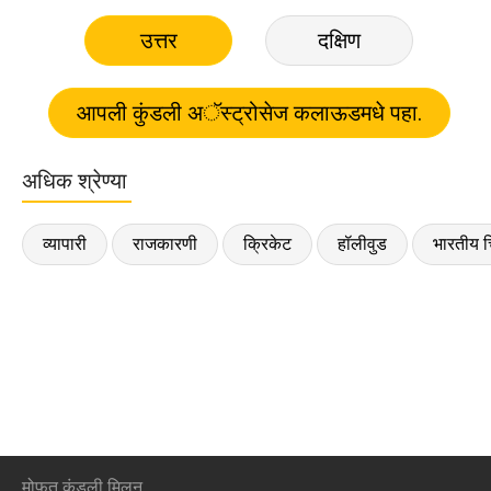
उत्तर
दक्षिण
अधिक श्रेण्या
व्यापारी
राजकारणी
क्रिकेट
हॉलीवुड
भारतीय च
मोफत कुंडली मिलन