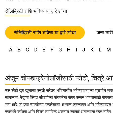
सेलिब्रिटी राशि भविष्य या द्वारे शोधा
सेलिब्रिटी राशि भविष्य या द्वारे शोधा
जन्म तार
A
B
C
D
E
F
G
H
I
J
K
L
M
अंजुम चोपडाफ्रेनोलॉजीसाठी फोटो, चित्रे आ
एक फोटो खूप खुलासा करतो खरेतर, भविष्यातील भविष्यवाण्यांच्या प्राचीन भार
सामान्यतः मेंदूच्या किंव्हा खोपडीच्या संरचनेचा वापर करून भाषणासाठी वापरल
भाग आहे, जो एका व्यक्तीच्या हस्तरेखाचा अभ्यास करण्यावर आणि भविष्याबद्दल 
ज्यामध्ये प्रतिमा आणि चित्र समाविष्ट असतात ज्यामुळे आपल्याला मदत होईल.