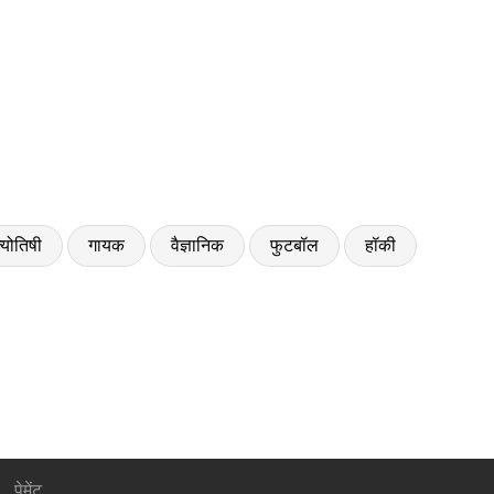
्योतिषी
गायक
वैज्ञानिक
फुटबॉल
हॉकी
पेमेंट