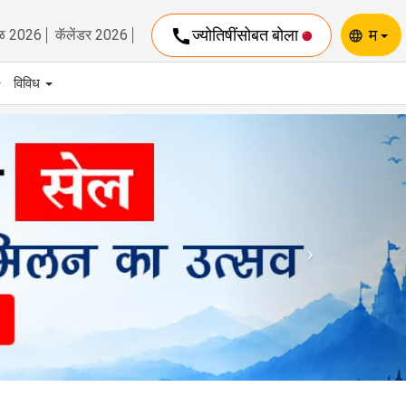
call
ज्योतिषींसोबत बोला
म
ळ 2026
कॅलेंडर 2026
language
विविध
Next