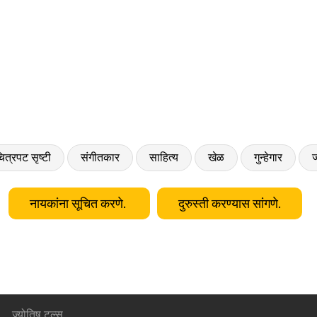
ित्रपट सृष्टी
संगीतकार
साहित्य
खेळ
गुन्हेगार
ज
नायकांना सूचित करणे.
दुरुस्ती करण्यास सांगणे.
ज्योतिष टूल्स