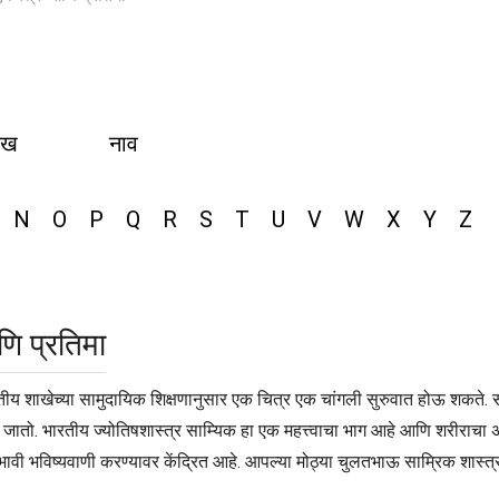
ीख
नाव
N
O
P
Q
R
S
T
U
V
W
X
Y
Z
णि प्रतिमा
तीय शाखेच्या सामुदायिक शिक्षणानुसार एक चित्र एक चांगली सुरुवात होऊ शकते. स
ा जातो. भारतीय ज्योतिषशास्त्र साम्यिक हा एक महत्त्वाचा भाग आहे आणि शरीराचा अ
भावी भविष्यवाणी करण्यावर केंद्रित आहे. आपल्या मोठ्या चुलतभाऊ साम्रिक शास्त्र