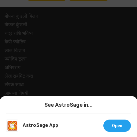
मोफत कुंडली मिलन
मोफत कुंडली
चंद्र राशि भविष्य
केपी ज्योतिष
लाल किताब
ज्योतिष टूल्स
अभिप्राय
लेख सबमिट करा
संपर्क साधा
आमच्या विषयी
पेमेंट
See AstroSage in...
प्रायवसी पॉलिसी
नियम आणि अटी
AstroSage App
Open
सपोर्ट
नोकरी@अस्ट्रोसेज