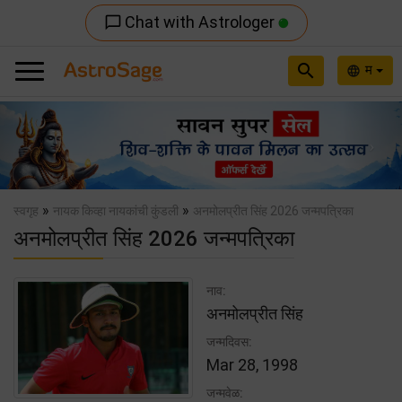
Chat with Astrologer
chat_bubble_outline
search
म
language
Previous
Nex
»
»
स्वगृह
नायक किव्हा नायकांची कुंडली
अनमोलप्रीत सिंह 2026 जन्मपत्रिका
अनमोलप्रीत सिंह 2026 जन्मपत्रिका
नाव:
अनमोलप्रीत सिंह
जन्मदिवस:
Mar 28, 1998
जन्मवेळ: