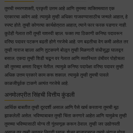
तुमची स्मरणशक्ती, प्रकृती उत्तम आहे आणि तुमच्या व्यक्तिमत्वात एक
प्रकारचा आवेग आहे. त्यामुळे तुम्ही अधिका गाजवण्यासाठीच जन्मले आहात, हे
स्पष्ट होते. तुम्ही कोणत्या कार्यक्षेत्रात आहात, त्याने फार फरक पडणार नाही.
कुठेही गेलात तरी तुम्ही यशस्वी व्हाल. फक्त त्या ठिकाणी कनिष्ठ पदावरून
वरिष्ठ पदावर पटकन बढती होणे गरजेचे आहे. पण बढतीचा वेग कमी असेल तर
तुम्ही नाराज व्हाला आणि तुटकपणे बोलून तुम्ही मिळणारी संधीसुद्धा घालवून
बसाल. एकदा तुम्ही शिडी चढून वर गेलात आणि व्यवस्थित उंचीवर पोहोचला
की तुमच्या क्षमता दिसून येतील. त्यामुळे कनिष्ठ पदापेक्षा वरिष्ठ पदावर तुम्ही
अधिक उत्तम प्रकारे काम करू शकाल. त्यामुळे तुम्ही तुमची पावले
काळजीपूर्वक टाकणे अत्यंत गरजेचे आहे.
अनमोलप्रीत सिंहची वित्तीय कुंडली
आर्थिक बाबतीत तुम्ही दूरदर्शी असाल आणि पैसे खर्च करताना तुमची मूठ
झाकलेली असेल. भविष्याबाबत तुम्ही चिंता करणारे आहेत आणि यामुळेच तुम्ही
तुमच्या भविष्यासाठी योग्य ती गुंतवणूक करून ठेवाल. तुम्ही जर उद्योगपती
असाल तर तुम्ही लवकर निवृत्ती घ्याल. शेअर बाजाराबद्दल तुमचे अंदाज योग्य