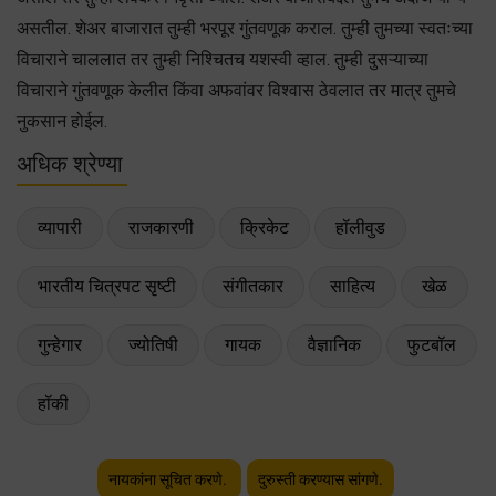
असतील. शेअर बाजारात तुम्ही भरपूर गुंतवणूक कराल. तुम्ही तुमच्या स्वतःच्या
विचाराने चाललात तर तुम्ही निश्चितच यशस्वी व्हाल. तुम्ही दुसऱ्याच्या
विचाराने गुंतवणूक केलीत किंवा अफवांवर विश्वास ठेवलात तर मात्र तुमचे
नुकसान होईल.
अधिक श्रेण्या
व्यापारी
राजकारणी
क्रिकेट
हॉलीवुड
भारतीय चित्रपट सृष्टी
संगीतकार
साहित्य
खेळ
गुन्हेगार
ज्योतिषी
गायक
वैज्ञानिक
फुटबॉल
हॉकी
नायकांना सूचित करणे.
दुरुस्ती करण्यास सांगणे.