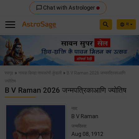
Chat with Astrologer
chat_bubble_outline
search
म
language
Previous
Nex
»
»
स्वगृह
नायक किव्हा नायकांची कुंडली
B V Raman 2026 जन्मपत्रिकाआणि
ज्योतिष
B V Raman 2026 जन्मपत्रिकाआणि ज्योतिष
नाव:
B V Raman
जन्मदिवस:
Aug 08, 1912