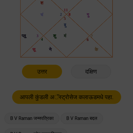
उत्तर
दक्षिण
B V Raman जन्मपत्रिका
B V Raman बद्दल