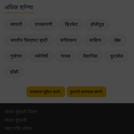
अधिक श्रेण्या
व्यापारी
राजकारणी
क्रिकेट
हॉलीवुड
भारतीय चित्रपट सृष्टी
संगीतकार
साहित्य
खेळ
गुन्हेगार
ज्योतिषी
गायक
वैज्ञानिक
फुटबॉल
हॉकी
नायकांना सूचित करणे.
दुरुस्ती करण्यास सांगणे.
मोफत कुंडली मिलन
मोफत कुंडली
चंद्र राशि भविष्य