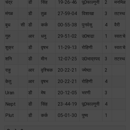
चंद्र
डी
सिंह
19-26-46
पू0फाल्गुनी
2
मनमिळा
मंगळ
डी
तुळ
27-59-04
विशाखा
3
तटस्थ (
बुध
सी
डी
कर्क
00-55-38
पुनर्वसु
4
वैरी
गुरु
आर
धनु
29-51-02
उ0षाढा
1
स्वत:चे
शुक्र
डी
वृषभ
11-29-13
रोहिणी
1
स्वत:चे
शनि
डी
मीन
12-07-25
उ0भाद्रपद
3
तटस्थ (
राहु
आर
वृश्चिक
20-22-21
ज्येष्ठा
2
केतु
आर
वृषभ
20-22-21
रोहिणी
4
Uran
डी
मेष
20-12-05
भरणी
3
Nept
डी
सिंह
23-44-19
पू0फाल्गुनी
4
Plut
डी
कर्क
05-01-30
पुष्य
1