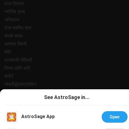
लाल किताब
ज्योतिष टूल्स
अभिप्राय
लेख सबमिट करा
संपर्क साधा
आमच्या विषयी
पेमेंट
प्रायवसी पॉलिसी
नियम आणि अटी
सपोर्ट
नोकरी@अस्ट्रोसेज
All copyrights reserved 2025
AstroSage.com
.
See AstroSage in...
AstroSage App
Open