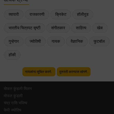
व्यापारी
राजकारणी
क्रिकेट
हॉलीवुड
भारतीय चित्रपट सृष्टी
संगीतकार
साहित्य
खेळ
गुन्हेगार
ज्योतिषी
गायक
वैज्ञानिक
फुटबॉल
हॉकी
नायकांना सूचित करणे.
दुरुस्ती करण्यास सांगणे.
मोफत कुंडली मिलन
मोफत कुंडली
चंद्र राशि भविष्य
केपी ज्योतिष