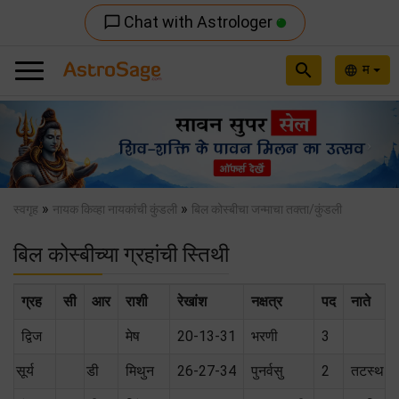
Chat with Astrologer
chat_bubble_outline
search
म
language
Previous
Nex
»
»
स्वगृह
नायक किव्हा नायकांची कुंडली
बिल कोस्बीचा जन्माचा तक्ता/कुंडली
बिल कोस्बीच्या ग्रहांची स्तिथी
ग्रह
सी
आर
राशी
रेखांश
नक्षत्र
पद
नाते
द्विज
मेष
20-13-31
भरणी
3
सूर्य
डी
मिथुन
26-27-34
पुनर्वसु
2
तटस्थ (