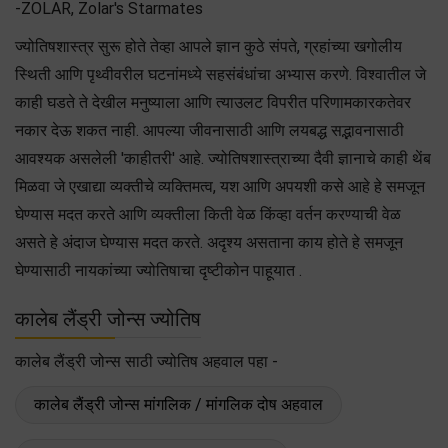
-ZOLAR, Zolar's Starmates
ज्योतिषशास्त्र सुरू होते तेव्हा आपले ज्ञान कुठे संपते, ग्रहांच्या खगोलीय
स्थिती आणि पृथ्वीवरील घटनांमध्ये सहसंबंधांचा अभ्यास करणे. विश्वातील जे
काही घडते ते देखील मनुष्याला आणि त्याउलट विपरीत परिणामकारकतेवर
नकार देऊ शकत नाही. आपल्या जीवनासाठी आणि लयबद्ध सद्भावनासाठी
आवश्यक असलेली 'काहीतरी' आहे. ज्योतिषशास्त्राच्या दैवी ज्ञानाचे काही थेंब
मिळवा जे एखाद्या व्यक्तीचे व्यक्तिमत्व, यश आणि अपयशी कसे आहे हे समजून
घेण्यास मदत करते आणि व्यक्तीला किती वेळ किंव्हा वर्तन करण्याची वेळ
असते हे अंदाज घेण्यास मदत करते. अदृश्य असताना काय होते हे समजून
घेण्यासाठी नायकांच्या ज्योतिषाचा दृष्टीकोन पाहूयात .
कालेब लैंड्री जोन्स ज्योतिष
कालेब लैंड्री जोन्स साठी ज्योतिष अहवाल पहा -
कालेब लैंड्री जोन्स मांगलिक / मांगलिक दोष अहवाल