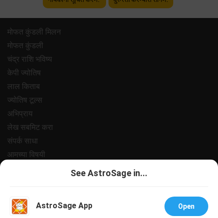
मोफत कुंडली मिलन
मोफत कुंडली
चंद्र राशि भविष्य
केपी ज्योतिष
लाल किताब
ज्योतिष टूल्स
अभिप्राय
लेख सबमिट करा
संपर्क साधा
आमच्या विषयी
पेमेंट
See AstroSage in...
प्रायवसी पॉलिसी
नियम आणि अटी
AstroSage App
Open
सपोर्ट