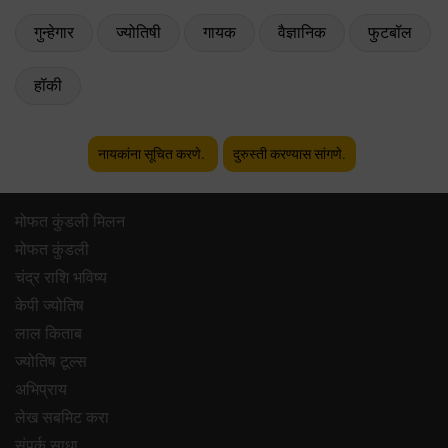
गुन्हेगार
ज्योतिषी
गायक
वैज्ञानिक
फुटबॉल
हॉकी
नायकांना सूचित करणे.
दुरुस्ती करण्यास सांगणे.
मोफत कुंडली मिलन
मोफत कुंडली
चंद्र राशि भविष्य
केपी ज्योतिष
लाल किताब
ज्योतिष टूल्स
अभिप्राय
लेख सबमिट करा
संपर्क साधा