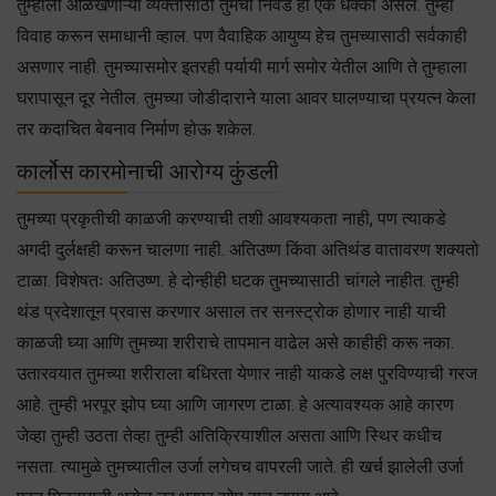
तुम्हाला ओळखणाऱ्या व्यक्तींसाठी तुमची निवड हा एक धक्का असेल. तुम्ही
विवाह करून समाधानी व्हाल. पण वैवाहिक आयुष्य हेच तुमच्यासाठी सर्वकाही
असणार नाही. तुमच्यासमोर इतरही पर्यायी मार्ग समोर येतील आणि ते तुम्हाला
घरापासून दूर नेतील. तुमच्या जोडीदाराने याला आवर घालण्याचा प्रयत्न केला
तर कदाचित बेबनाव निर्माण होऊ शकेल.
कार्लोस कारमोनाची आरोग्य कुंडली
तुमच्या प्रकृतीची काळजी करण्याची तशी आवश्यकता नाही, पण त्याकडे
अगदी दुर्लक्षही करून चालणा नाही. अतिउष्ण किंवा अतिथंड वातावरण शक्यतो
टाळा. विशेषतः अतिउष्ण. हे दोन्हीही घटक तुमच्यासाठी चांगले नाहीत. तुम्ही
थंड प्रदेशातून प्रवास करणार असाल तर सनस्ट्रोक होणार नाही याची
काळजी घ्या आणि तुमच्या शरीराचे तापमान वाढेल असे काहीही करू नका.
उतारवयात तुमच्या शरीराला बधिरता येणार नाही याकडे लक्ष पुरविण्याची गरज
आहे. तुम्ही भरपूर झोप घ्या आणि जागरण टाळा. हे अत्यावश्यक आहे कारण
जेव्हा तुम्ही उठता तेव्हा तुम्ही अतिक्रियाशील असता आणि स्थिर कधीच
नसता. त्यामुळे तुमच्यातील उर्जा लगेचच वापरली जाते. ही खर्च झालेली उर्जा