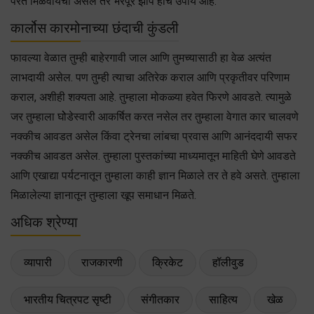
परत मिळवायची असेल तर भरपूर झोप हाच उपाय आहे.
कार्लोस कारमोनाच्या छंदाची कुंडली
फावल्या वेळात तुम्ही बाहेरगावी जाल आणि तुमच्यासाठी हा वेळ अत्यंत
लाभदायी असेल. पण तुम्ही त्याचा अतिरेक कराल आणि प्रकृतीवर परिणाम
कराल, अशीही शक्यता आहे. तुम्हाला मोकळ्या हवेत फिरणे आवडते. त्यामुळे
जर तुम्हाला घोेडेस्वारी आकर्षित करत नसेल तर तुम्हाला वेगात कार चालवणे
नक्कीच आवडत असेल किंवा ट्रेनचा लांबचा प्रवास आणि आनंददायी सफर
नक्कीच आवडत असेल. तुम्हाला पुस्तकांच्या माध्यमातून माहिती घेणे आवडते
आणि एखाद्या पर्यटनातून तुम्हाला काही ज्ञान मिळाले तर ते हवे असते. तुम्हाला
मिळालेल्या ज्ञानातून तुम्हाला खूप समाधान मिळते.
अधिक श्रेण्या
व्यापारी
राजकारणी
क्रिकेट
हॉलीवुड
भारतीय चित्रपट सृष्टी
संगीतकार
साहित्य
खेळ