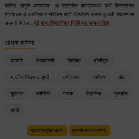
दर्शवेल. यामुळे आपल्याला 'अॅस्ट्रोसेज क्लाउडमध्ये' मध्ये क्रिस्तोफर
ग्रिफिथ्स चे तपशीलवार संशोधन आणि विश्लेषण करून कुंडली उघडण्यास
अनुमती मिळेल....
पुढे वाचा क्रिस्तोफर ग्रिफिथ्स जन्म आलेख
अधिक श्रेण्या
व्यापारी
राजकारणी
क्रिकेट
हॉलीवुड
भारतीय चित्रपट सृष्टी
संगीतकार
साहित्य
खेळ
गुन्हेगार
ज्योतिषी
गायक
वैज्ञानिक
फुटबॉल
हॉकी
नायकांना सूचित करणे.
दुरुस्ती करण्यास सांगणे.