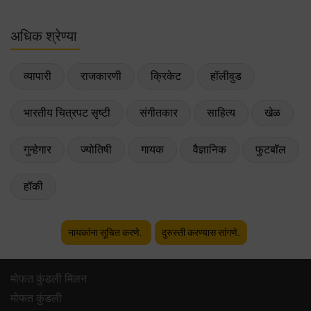
अधिक श्रेण्या
व्यापारी
राजकारणी
क्रिकेट
हॉलीवुड
भारतीय चित्रपट सृष्टी
संगीतकार
साहित्य
खेळ
गुन्हेगार
ज्योतिषी
गायक
वैज्ञानिक
फुटबॉल
हॉकी
नायकांना सूचित करणे.
दुरुस्ती करण्यास सांगणे.
मोफत कुंडली मिलन
मोफत कुंडली