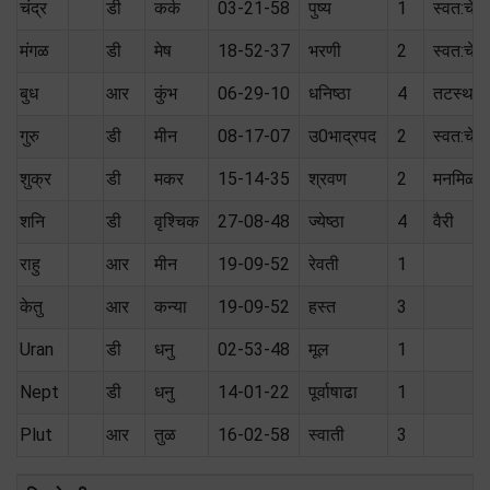
चंद्र
डी
कर्क
03-21-58
पुष्य
1
स्वत:चे
मंगळ
डी
मेष
18-52-37
भरणी
2
स्वत:चे
बुध
आर
कुंभ
06-29-10
धनिष्ठा
4
तटस्थ (
गुरु
डी
मीन
08-17-07
उ0भाद्रपद
2
स्वत:चे
शुक्र
डी
मकर
15-14-35
श्रवण
2
मनमिळा
शनि
डी
वृश्चिक
27-08-48
ज्येष्ठा
4
वैरी
राहु
आर
मीन
19-09-52
रेवती
1
केतु
आर
कन्या
19-09-52
हस्त
3
Uran
डी
धनु
02-53-48
मूल
1
Nept
डी
धनु
14-01-22
पूर्वाषाढा
1
Plut
आर
तुळ
16-02-58
स्वाती
3