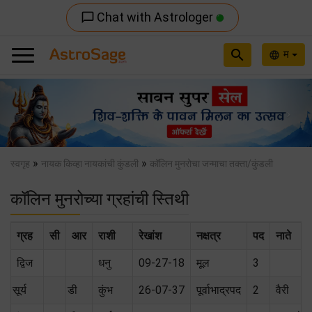
Chat with Astrologer
chat_bubble_outline
search
म
language
Previous
Nex
»
»
स्वगृह
नायक किव्हा नायकांची कुंडली
कॉलिन मुनरोचा जन्माचा तक्ता/कुंडली
कॉलिन मुनरोच्या ग्रहांची स्तिथी
ग्रह
सी
आर
राशी
रेखांश
नक्षत्र
पद
नाते
द्विज
धनु
09-27-18
मूल
3
सूर्य
डी
कुंभ
26-07-37
पूर्वाभाद्रपद
2
वैरी