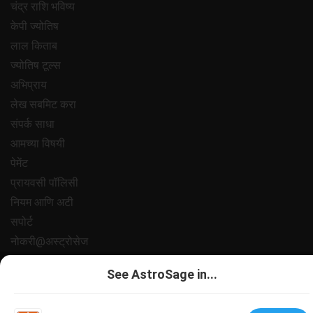
चंद्र राशि भविष्य
केपी ज्योतिष
लाल किताब
ज्योतिष टूल्स
अभिप्राय
लेख सबमिट करा
संपर्क साधा
आमच्या विषयी
पेमेंट
प्रायवसी पॉलिसी
नियम आणि अटी
सपोर्ट
नोकरी@अस्ट्रोसेज
All copyrights reserved 2025
AstroSage.com
.
See AstroSage in...