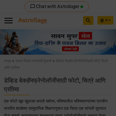
Chat with Astrologer
chat_bubble_outline
search
म
language
Previous
Nex
»
»
स्वगृह
नायक किव्हा नायकांची कुंडली
डेव्हिड बेकहॅम फ्रेनोलॉजीसाठी फोटो, चित्रे
आणि प्रतिमा
डेव्हिड बेकहॅमफ्रेनोलॉजीसाठी फोटो, चित्रे आणि
प्रतिमा
एक फोटो खूप खुलासा करतो खरेतर, भविष्यातील भविष्यवाण्यांच्या प्राचीन
भारतीय शाखेच्या सामुदायिक शिक्षणानुसार एक चित्र एक चांगली सुरुवात
होऊ शकते. साम्यशास्त्र शास्त्राचा मूळत: फ्रेनोलॉजीमध्ये अनुवाद केला