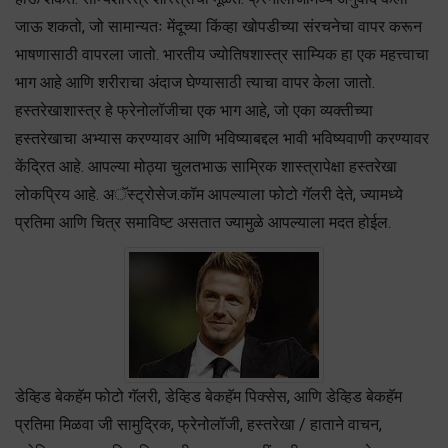
जाऊ शकतो, जो सामान्यतः मेंदूच्या किंव्हा खोपडीच्या संरचनेचा वापर करून
भाषणासाठी वापरला जातो. भारतीय ज्योतिषशास्त्र साम्यिक हा एक महत्त्वाचा
भाग आहे आणि शरीराचा अंदाज घेण्यासाठी त्याचा वापर केला जातो.
हस्तरेखाशास्त्र हे फ्रेनोलॉजीचा एक भाग आहे, जो एका व्यक्तीच्या
हस्तरेखाचा अभ्यास करण्यावर आणि भविष्याबद्दल भावी भविष्यवाणी करण्यावर
केंद्रित आहे. आपल्या मोठ्या चुलतभाऊ साम्रिक शास्त्रापेक्षा हस्तरेखा
लोकप्रिय आहे. अॅस्ट्रोसेज.कॉम आपल्याला फोटो गॅलरी देते, ज्यामध्ये
प्रतिमा आणि चित्र समाविष्ट असतात ज्यामुळे आपल्याला मदत होईल.
डेव्हिड बेकहॅम फोटो गॅलरी, डेव्हिड बेकहॅम पिक्सेस, आणि डेव्हिड बेकहॅम
प्रतिमा मिळवा जी सामुद्रिक, फ्रेनोलॉजी, हस्तरेखा / हाताने वाचन,