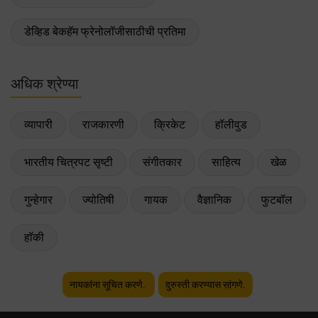
डेव्हिड बेकहॅम फ्रेनोलॉजीसाठीची प्रतिमा
अधिक श्रेण्या
व्यापारी
राजकारणी
क्रिकेट
हॉलीवुड
भारतीय चित्रपट सृष्टी
संगीतकार
साहित्य
खेळ
गुन्हेगार
ज्योतिषी
गायक
वैज्ञानिक
फुटबॉल
हॉकी
नायकांना सूचित करणे.
दुरुस्ती करण्यास सांगणे.