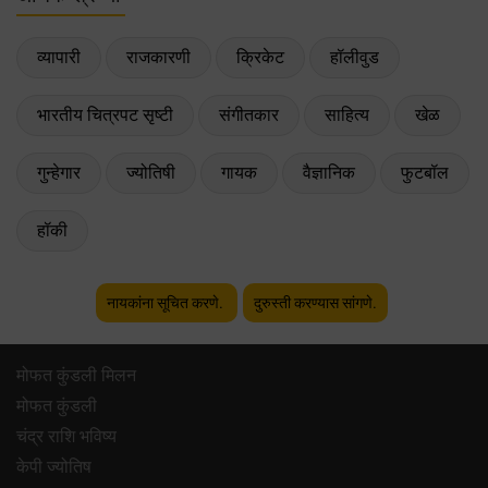
व्यापारी
राजकारणी
क्रिकेट
हॉलीवुड
भारतीय चित्रपट सृष्टी
संगीतकार
साहित्य
खेळ
गुन्हेगार
ज्योतिषी
गायक
वैज्ञानिक
फुटबॉल
हॉकी
नायकांना सूचित करणे.
दुरुस्ती करण्यास सांगणे.
मोफत कुंडली मिलन
मोफत कुंडली
चंद्र राशि भविष्य
केपी ज्योतिष