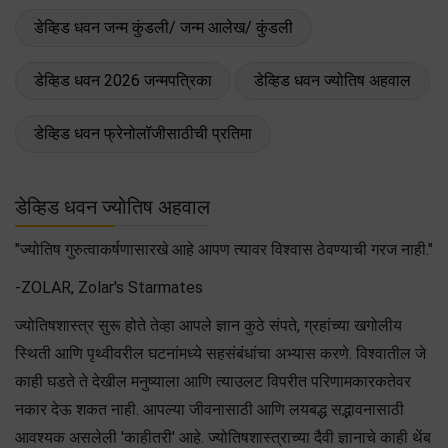
डेव्हिड धवन जन्म कुंडली/ जन्म आलेख/ कुंडली
डेव्हिड धवन 2026 जन्मपत्रिका
डेव्हिड धवन ज्योतिष अहवाल
डेव्हिड धवन फ्रेनोलॉजीसाठीची प्रतिमा
डेव्हिड धवन ज्योतिष अहवाल
"ज्योतिष गुरुत्वाकर्षणासारखे आहे आपण त्यावर विश्वास ठेवण्याची गरज नाही."
-ZOLAR, Zolar's Starmates
ज्योतिषशास्त्र सुरू होते तेव्हा आपले ज्ञान कुठे संपते, ग्रहांच्या खगोलीय
स्थिती आणि पृथ्वीवरील घटनांमध्ये सहसंबंधांचा अभ्यास करणे. विश्वातील जे
काही घडते ते देखील मनुष्याला आणि त्याउलट विपरीत परिणामकारकतेवर
नकार देऊ शकत नाही. आपल्या जीवनासाठी आणि लयबद्ध सद्भावनासाठी
आवश्यक असलेली 'काहीतरी' आहे. ज्योतिषशास्त्राच्या दैवी ज्ञानाचे काही थेंब