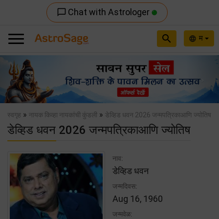
Chat with Astrologer
chat_bubble_outline
search
म
language
Previous
Nex
»
»
स्वगृह
नायक किव्हा नायकांची कुंडली
डेव्हिड धवन 2026 जन्मपत्रिकाआणि ज्योतिष
डेव्हिड धवन 2026 जन्मपत्रिकाआणि ज्योतिष
नाव:
डेव्हिड धवन
जन्मदिवस:
Aug 16, 1960
जन्मवेळ: