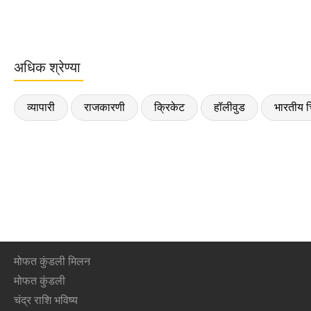
अधिक श्रेण्या
व्यापारी
राजकारणी
क्रिकेट
हॉलीवुड
भारतीय च
मोफत कुंडली मिलन
मोफत कुंडली
चंद्र राशि भविष्य