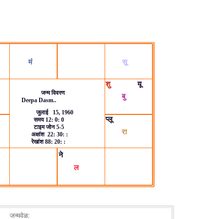
जन्मवेळ: