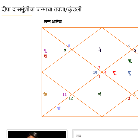
दीपा दासमुंशीचा जन्माचा तक्ता/कुंडली
नाव: