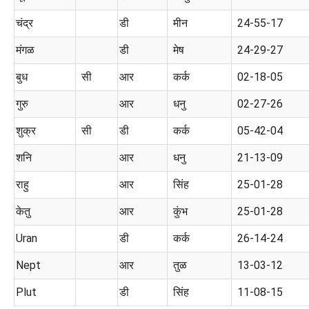
चंद्र
डी
मीन
24-55-17
मंगळ
डी
मेष
24-29-27
बुध
सी
आर
कर्क
02-18-05
गुरु
आर
धनु
02-27-26
शुक्र
सी
डी
कर्क
05-42-04
शनि
आर
धनु
21-13-09
राहु
आर
सिंह
25-01-28
केतु
आर
कुंभ
25-01-28
Uran
डी
कर्क
26-14-24
Nept
आर
तुळ
13-03-12
Plut
डी
सिंह
11-08-15