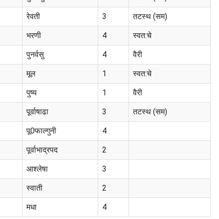
रेवती
3
तटस्थ (सम)
भरणी
4
स्वत:चे
पुनर्वसु
4
वैरी
मूल
1
स्वत:चे
पुष्य
1
वैरी
पूर्वाषाढा
3
तटस्थ (सम)
पू0फाल्गुनी
4
पूर्वाभाद्रपद
2
आश्लेषा
3
स्वाती
2
मधा
4