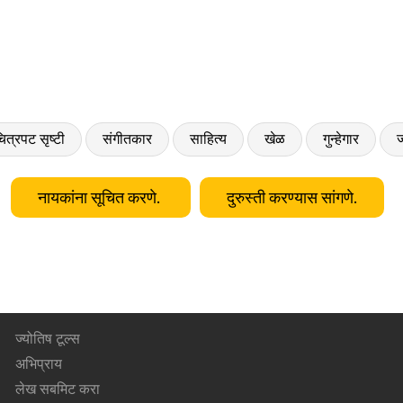
ित्रपट सृष्टी
संगीतकार
साहित्य
खेळ
गुन्हेगार
ज
नायकांना सूचित करणे.
दुरुस्ती करण्यास सांगणे.
ज्योतिष टूल्स
अभिप्राय
लेख सबमिट करा