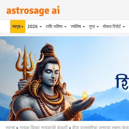
स्वगृह
2026
राशि भविष्य
ज्योतिष
गुप्त
मोफत रिपोर्ट
Previous
स्वगृह
»
नायक किव्हा नायकांची कुंडली
»
दीपा दासमुंशीचा जन्माचा तक्ता/कुं