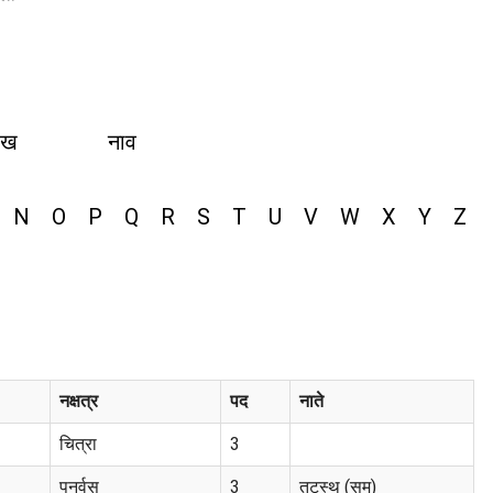
ीख
नाव
N
O
P
Q
R
S
T
U
V
W
X
Y
Z
नक्षत्र
पद
नाते
चित्रा
3
पुनर्वसु
3
तटस्थ (सम)