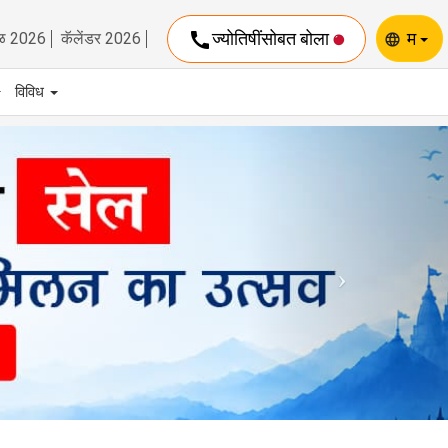
call
ज्योतिषींसोबत बोला
म
ळ 2026
कॅलेंडर 2026
language
विविध
Next