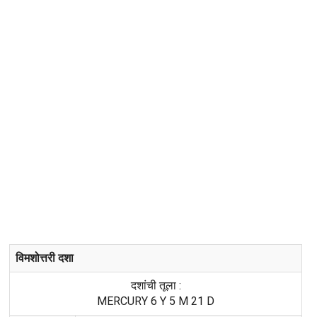
विमशोत्तरी दशा
दशांची तूला :
MERCURY 6 Y 5 M 21 D