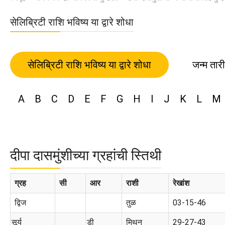
सेलिब्रिटी राशि भविष्य या द्वारे शोधा
सेलिब्रिटी राशि भविष्य या द्वारे शोधा
जन्म तार
A
B
C
D
E
F
G
H
I
J
K
L
M
दीपा दासमुंशीच्या ग्रहांची स्तिथी
ग्रह
सी
आर
राशी
रेखांश
द्विज
तुळ
03-15-46
सूर्य
डी
मिथुन
29-27-43