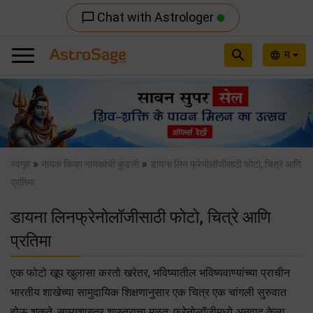
Chat with Astrologer
chat_bubble_outline
search
म
language
Previous
Nex
»
»
स्वगृह
नायक किव्हा नायकांची कुंडली
डायना लिन फ्रेनोलॉजीसाठी फोटो, चित्रे आणि
प्रतिमा
डायना लिनफ्रेनोलॉजीसाठी फोटो, चित्रे आणि
प्रतिमा
एक फोटो खूप खुलासा करतो खरेतर, भविष्यातील भविष्यवाण्यांच्या प्राचीन
भारतीय शाखेच्या सामुदायिक शिक्षणानुसार एक चित्र एक चांगली सुरुवात
होऊ शकते. साम्यशास्त्र शास्त्राचा मूळत: फ्रेनोलॉजीमध्ये अनुवाद केला