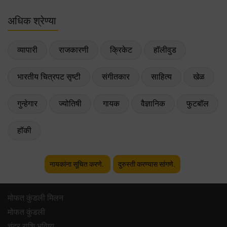
अधिक श्रेण्या
व्यापारी
राजकारणी
क्रिकेट
हॉलीवुड
भारतीय चित्रपट सृष्टी
संगीतकार
साहित्य
खेळ
गुन्हेगार
ज्योतिषी
गायक
वैज्ञानिक
फुटबॉल
हॉकी
नायकांना सूचित करणे.
दुरुस्ती करण्यास सांगणे.
मोफत कुंडली मिलन
मोफत कुंडली
चंद्र राशि भविष्य