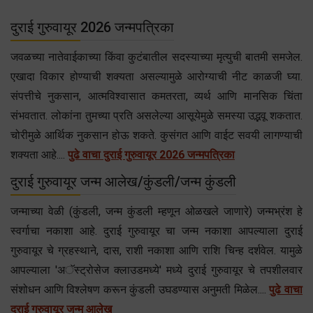
दुराई गुरुवायूर 2026 जन्मपत्रिका
जवळच्या नातेवाईकाच्या किंवा कुटंबातील सदस्याच्या मृत्युची बातमी समजेल.
एखादा विकार होण्याची शक्यता असल्यामुळे आरोग्याची नीट काळजी घ्या.
संपत्तीचे नुकसान, आत्मविश्वासात कमतरता, व्यर्थ आणि मानसिक चिंता
संभवतात. लोकांना तुमच्या प्रति असलेल्या आसूयेमुळे समस्या उद्भवू शकतात.
चोरीमुळे आर्थिक नुकसान होऊ शकते. कुसंगत आणि वाईट सवयी लागण्याची
शक्यता आहे....
पुढे वाचा दुराई गुरुवायूर 2026 जन्मपत्रिका
दुराई गुरुवायूर जन्म आलेख/कुंडली/जन्म कुंडली
जन्माच्या वेळी (कुंडली, जन्म कुंडली म्हणून ओळखले जाणारे) जन्मभ्रंश हे
स्वर्गाचा नकाशा आहे. दुराई गुरुवायूर चा जन्म नकाशा आपल्याला दुराई
गुरुवायूर चे ग्रहस्थाने, दास, राशी नकाशा आणि राशि चिन्ह दर्शवेल. यामुळे
आपल्याला 'अॅस्ट्रोसेज क्लाउडमध्ये' मध्ये दुराई गुरुवायूर चे तपशीलवार
संशोधन आणि विश्लेषण करून कुंडली उघडण्यास अनुमती मिळेल....
पुढे वाचा
दुराई गुरुवायूर जन्म आलेख