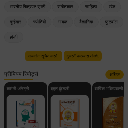
भारतीय चित्रपट सृष्टी
संगीतकार
साहित्य
खेळ
गुन्हेगार
ज्योतिषी
गायक
वैज्ञानिक
फुटबॉल
हॉकी
नायकांना सूचित करणे.
दुरुस्ती करण्यास सांगणे.
प्रीमियम रिपोर्ट्स
अधिक
कॉग्नी-अ‍ॅस्ट्रो
बृहत कुंडली
वार्षिक भविष्यवाणी