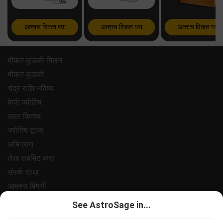
आत्ताच विकत घ्या
आत्ताच विकत घ्या
आत्ताच विकत घ्या
मोफत कुंडली मिलन
मोफत कुंडली
चंद्र राशि भविष्य
केपी ज्योतिष
लाल किताब
ज्योतिष टूल्स
अभिप्राय
लेख सबमिट करा
संपर्क साधा
आमच्या विषयी
पेमेंट
See AstroSage in...
प्रायवसी पॉलिसी