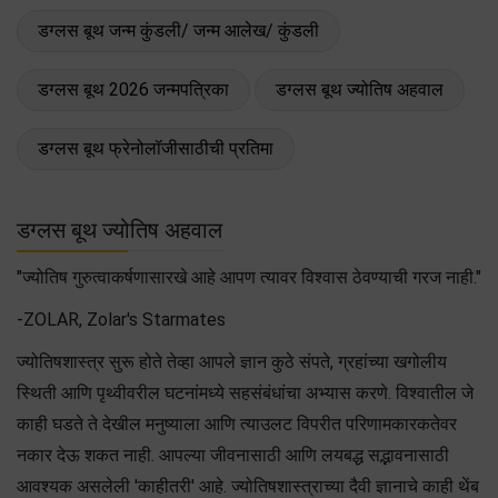
डग्लस बूथ जन्म कुंडली/ जन्म आलेख/ कुंडली
डग्लस बूथ 2026 जन्मपत्रिका
डग्लस बूथ ज्योतिष अहवाल
डग्लस बूथ फ्रेनोलॉजीसाठीची प्रतिमा
डग्लस बूथ ज्योतिष अहवाल
"ज्योतिष गुरुत्वाकर्षणासारखे आहे आपण त्यावर विश्वास ठेवण्याची गरज नाही."
-ZOLAR, Zolar's Starmates
ज्योतिषशास्त्र सुरू होते तेव्हा आपले ज्ञान कुठे संपते, ग्रहांच्या खगोलीय
स्थिती आणि पृथ्वीवरील घटनांमध्ये सहसंबंधांचा अभ्यास करणे. विश्वातील जे
काही घडते ते देखील मनुष्याला आणि त्याउलट विपरीत परिणामकारकतेवर
नकार देऊ शकत नाही. आपल्या जीवनासाठी आणि लयबद्ध सद्भावनासाठी
आवश्यक असलेली 'काहीतरी' आहे. ज्योतिषशास्त्राच्या दैवी ज्ञानाचे काही थेंब