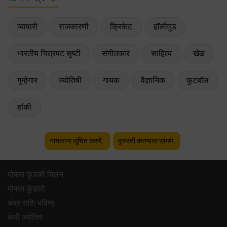
व्यापारी
राजकारणी
क्रिकेट
हॉलीवुड
भारतीय चित्रपट सृष्टी
संगीतकार
साहित्य
खेळ
गुन्हेगार
ज्योतिषी
गायक
वैज्ञानिक
फुटबॉल
हॉकी
नायकांना सूचित करणे.
दुरुस्ती करण्यास सांगणे.
मोफत कुंडली मिलन
मोफत कुंडली
चंद्र राशि भविष्य
केपी ज्योतिष