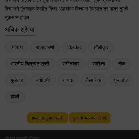
विचाराने चाललात तर तुम्ही निश्चितच यशस्वी व्हाल. तुम्ही दुसऱ्याच्या
विचाराने गुंतवणूक केलीत किंवा अफवांवर विश्वास ठेवलात तर मात्र तुमचे
नुकसान होईल.
अधिक श्रेण्या
व्यापारी
राजकारणी
क्रिकेट
हॉलीवुड
भारतीय चित्रपट सृष्टी
संगीतकार
साहित्य
खेळ
गुन्हेगार
ज्योतिषी
गायक
वैज्ञानिक
फुटबॉल
हॉकी
नायकांना सूचित करणे.
दुरुस्ती करण्यास सांगणे.
मोफत कुंडली मिलन