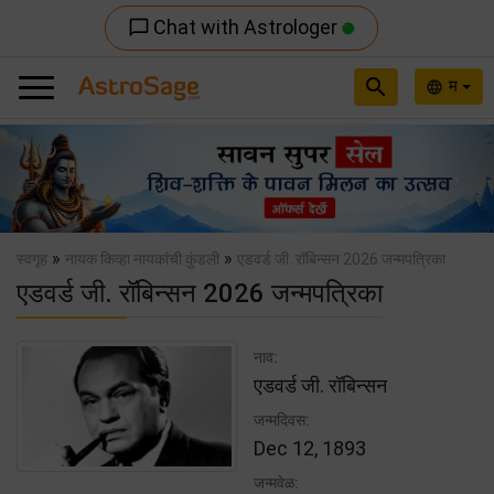
Chat with Astrologer
chat_bubble_outline
search
म
language
Previous
Nex
»
»
स्वगृह
नायक किव्हा नायकांची कुंडली
एडवर्ड जी. रॉबिन्सन 2026 जन्मपत्रिका
एडवर्ड जी. रॉबिन्सन 2026 जन्मपत्रिका
नाव:
एडवर्ड जी. रॉबिन्सन
जन्मदिवस:
Dec 12, 1893
जन्मवेळ: