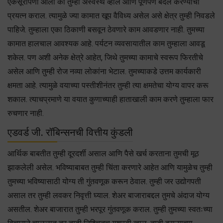
एकसूरीपणा आला की तुम्ही अस्वस्थ व्हाल आणि पूर्णपणे बदल करण्याचा
प्रयत्न कराल. त्यामुळे ज्या कामात खूप वैविध्य असेल असे क्षेत्र तुम्ही निवडले
पाहिजे. तुम्हाला एका ठिकाणी बसवून ठेवणारे काम आवडणार नाही. तुमच्या
कामात हालचाल आवश्यक आहे. पर्यटन व्यवसायातील काम तुम्हाला आवडू
शकेल. पण अशी अनेक क्षेत्रे आहेत, जिथे तुमच्या कामाचे स्वरूप फिरतीचे
असेल आणि तुम्ही रोज नव्या लोकांना भेटाल. तुमच्याकडे उत्तम कार्यकारी
क्षमता आहे. त्यामुळे वयाच्या पस्तीशीनंतर तुम्ही त्या क्षमतेचा योग्य वापर करू
शकाल. त्याचप्रमाणे या वयात कुणाच्याही हाताखाली काम करणे तुम्हाला फार
रुचणार नाही.
एडवर्ड जी. रॉबिन्सनची वित्तीय कुंडली
आर्थिक बाबतीत तुम्ही दूरदर्शी असाल आणि पैसे खर्च करताना तुमची मूठ
झाकलेली असेल. भविष्याबाबत तुम्ही चिंता करणारे आहेत आणि यामुळेच तुम्ही
तुमच्या भविष्यासाठी योग्य ती गुंतवणूक करून ठेवाल. तुम्ही जर उद्योगपती
असाल तर तुम्ही लवकर निवृत्ती घ्याल. शेअर बाजाराबद्दल तुमचे अंदाज योग्य
असतील. शेअर बाजारात तुम्ही भरपूर गुंतवणूक कराल. तुम्ही तुमच्या स्वतःच्या