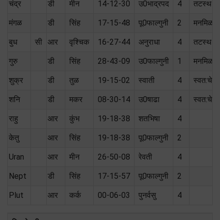
चंद्र
डी
मीन
14-12-30
उ0भाद्रपद
4
तटस्थ (
मंगळ
डी
सिंह
17-15-48
पू0फाल्गुनी
2
मनमिळा
बुध
सी
आर
वृश्चिक
16-27-44
अनुराधा
4
तटस्थ (
गुरु
डी
सिंह
28-43-09
उ0फाल्गुनी
1
मनमिळा
शुक्र
डी
तुळ
19-15-02
स्वाती
4
स्वत:चे
शनि
डी
मकर
08-30-14
उ0षाढा
4
स्वत:चे
राहु
आर
कुंभ
19-18-38
शतभिषा
4
केतु
आर
सिंह
19-18-38
पू0फाल्गुनी
2
Uran
आर
मीन
26-50-08
रेवती
4
Nept
डी
सिंह
17-15-57
पू0फाल्गुनी
2
Plut
आर
कर्क
00-06-03
पुनर्वसु
4