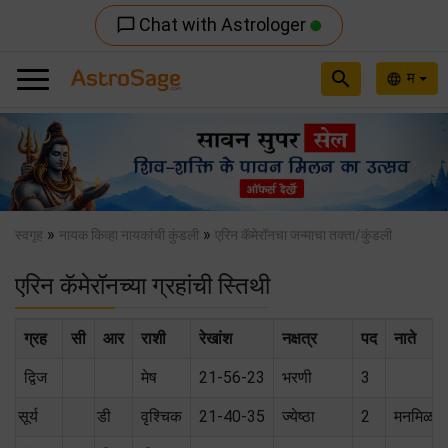
Chat with Astrologer
chat_bubble_outline
search
म
language
Previous
Nex
»
»
स्वगृह
नायक किव्हा नायकांची कुंडली
एरिन कॅमेरॉनचा जन्माचा तक्ता/कुंडली
एरिन कॅमेरॉनच्या ग्रहांची स्तिथी
ग्रह
सी
आर
राशी
रेखांश
नक्षत्र
पद
नाते
द्विज
मेष
21-56-23
भरणी
3
सूर्य
डी
वृश्चिक
21-40-35
ज्येष्ठा
2
मनमिळा