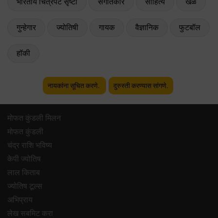
भारतीय चित्रपट सृष्टी
संगीतकार
साहित्य
खेळ
गुन्हेगार
ज्योतिषी
गायक
वैज्ञानिक
फुटबॉल
हॉकी
नायकांना सूचित करणे.
दुरुस्ती करण्यास सांगणे.
मोफत कुंडली मिलन
मोफत कुंडली
चंद्र राशि भविष्य
केपी ज्योतिष
लाल किताब
ज्योतिष टूल्स
अभिप्राय
लेख सबमिट करा