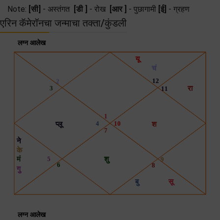
Note:
[सी]
- अस्तंगत
[डी ]
- रोख
[आर ]
- पुछागामी
[ई]
- ग्रहण
एरिन कॅमेरॉनचा जन्माचा तक्ता/कुंडली