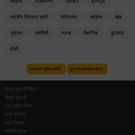
व्यापारी
राजकारणी
क्रिकेट
हॉलीवुड
भारतीय चित्रपट सृष्टी
संगीतकार
साहित्य
खेळ
गुन्हेगार
ज्योतिषी
गायक
वैज्ञानिक
फुटबॉल
हॉकी
नायकांना सूचित करणे.
दुरुस्ती करण्यास सांगणे.
मोफत कुंडली मिलन
मोफत कुंडली
चंद्र राशि भविष्य
केपी ज्योतिष
लाल किताब
ज्योतिष टूल्स