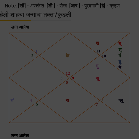
Note:
[सी]
- अस्तंगत
[डी ]
- रोख
[आर ]
- पुछागामी
[ई]
- ग्रहण
हेली शाहचा जन्माचा तक्ता/कुंडली