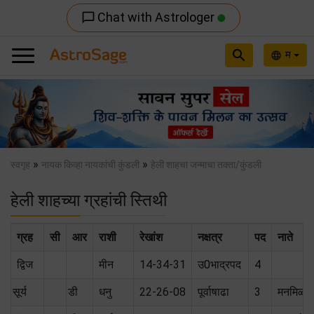
Chat with Astrologer
chat_bubble_outline
search
म
language
Previous
Nex
»
»
स्वगृह
नायक किव्हा नायकांची कुंडली
हेली शाहचा जन्माचा तक्ता/कुंडली
हेली शाहच्या ग्रहांची स्तिथी
ग्रह
सी
आर
राशी
रेखांश
नक्षत्र
पद
नाते
द्विज
मीन
14-34-31
उ0भाद्रपद
4
सूर्य
डी
धनु
22-26-08
पूर्वाषाढा
3
मनमिळा