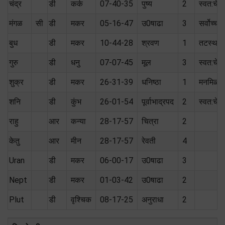
चंद्र
डी
कर्क
07-40-35
पुष्य
2
स्वत:चे
मंगळ
सी
डी
मकर
05-16-47
उ0षाढा
3
सर्वोच्च
बुध
डी
मकर
10-44-28
श्रवण
1
तटस्थ (
गुरु
डी
धनु
07-07-45
मूल
3
स्वत:चे
शुक्र
डी
मकर
26-31-39
धनिष्ठा
1
मनमिळा
शनि
डी
कुंभ
26-01-54
पूर्वाभाद्रपद
2
स्वत:चे
राहु
आर
कन्या
28-17-57
चित्रा
2
केतु
आर
मीन
28-17-57
रेवती
4
Uran
डी
मकर
06-00-17
उ0षाढा
3
Nept
डी
मकर
01-03-42
उ0षाढा
2
Plut
डी
वृश्चिक
08-17-25
अनुराधा
2