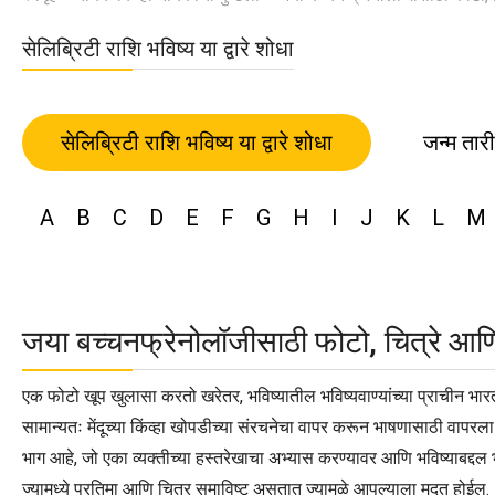
सेलिब्रिटी राशि भविष्य या द्वारे शोधा
सेलिब्रिटी राशि भविष्य या द्वारे शोधा
जन्म तार
A
B
C
D
E
F
G
H
I
J
K
L
M
जया बच्चनफ्रेनोलॉजीसाठी फोटो, चित्रे आणि
एक फोटो खूप खुलासा करतो खरेतर, भविष्यातील भविष्यवाण्यांच्या प्राचीन भार
सामान्यतः मेंदूच्या किंव्हा खोपडीच्या संरचनेचा वापर करून भाषणासाठी वापरल
भाग आहे, जो एका व्यक्तीच्या हस्तरेखाचा अभ्यास करण्यावर आणि भविष्याबद्दल 
ज्यामध्ये प्रतिमा आणि चित्र समाविष्ट असतात ज्यामुळे आपल्याला मदत होईल.