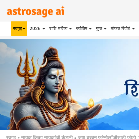
स्वगृह
2026
राशि भविष्य
ज्योतिष
गुप्त
मोफत रिपोर्ट
Previous
स्वगृह
»
नायक किव्हा नायकांची कुंडली
»
जया बच्चन फ्रेनोलॉजीसाठी फोटो, च