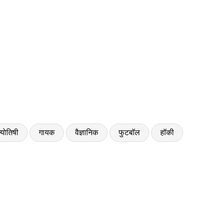
्योतिषी
गायक
वैज्ञानिक
फुटबॉल
हॉकी