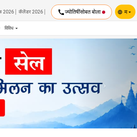
call
ज्योतिषींसोबत बोला
म
ळ 2026
कॅलेंडर 2026
language
विविध
Next