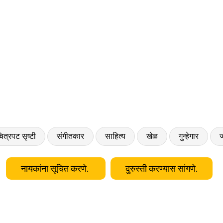
ित्रपट सृष्टी
संगीतकार
साहित्य
खेळ
गुन्हेगार
ज
नायकांना सूचित करणे.
दुरुस्ती करण्यास सांगणे.