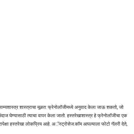
ाम्यशास्त्र शास्त्राचा मूळत: फ्रेनोलॉजीमध्ये अनुवाद केला जाऊ शकतो, जो
ंदाज घेण्यासाठी त्याचा वापर केला जातो. हस्तरेखाशास्त्र हे फ्रेनोलॉजीचा एक
ापेक्षा हस्तरेखा लोकप्रिय आहे. अॅस्ट्रोसेज.कॉम आपल्याला फोटो गॅलरी देते,