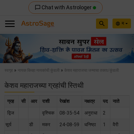
Chat with Astrologer
chat_bubble_outline
search
म
language
Previous
Nex
»
»
स्वगृह
नायक किव्हा नायकांची कुंडली
केशव महाराजचा जन्माचा तक्ता/कुंडली
केशव महाराजच्या ग्रहांची स्तिथी
ग्रह
सी
आर
राशी
रेखांश
नक्षत्र
पद
नाते
द्विज
वृश्चिक
08-35-54
अनुराधा
2
सूर्य
डी
मकर
24-08-59
धनिष्ठा
1
वैरी