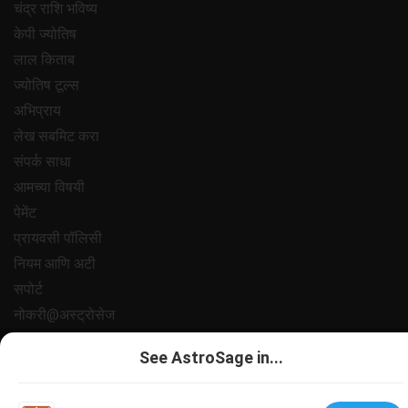
चंद्र राशि भविष्य
केपी ज्योतिष
लाल किताब
ज्योतिष टूल्स
अभिप्राय
लेख सबमिट करा
संपर्क साधा
आमच्या विषयी
पेमेंट
प्रायवसी पॉलिसी
नियम आणि अटी
सपोर्ट
नोकरी@अस्ट्रोसेज
All copyrights reserved 2025
AstroSage.com
.
See AstroSage in...