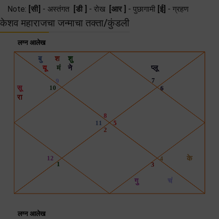
Note:
[सी]
- अस्तंगत
[डी ]
- रोख
[आर ]
- पुछागामी
[ई]
- ग्रहण
केशव महाराजचा जन्माचा तक्ता/कुंडली