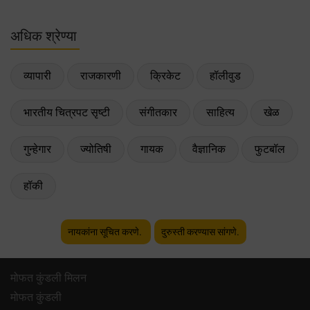
अधिक श्रेण्या
व्यापारी
राजकारणी
क्रिकेट
हॉलीवुड
भारतीय चित्रपट सृष्टी
संगीतकार
साहित्य
खेळ
गुन्हेगार
ज्योतिषी
गायक
वैज्ञानिक
फुटबॉल
हॉकी
नायकांना सूचित करणे.
दुरुस्ती करण्यास सांगणे.
मोफत कुंडली मिलन
मोफत कुंडली