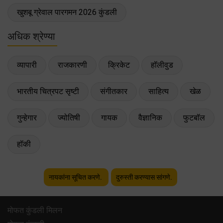
खुशबू ग्रेवाल पारगमन 2026 कुंडली
अधिक श्रेण्या
व्यापारी
राजकारणी
क्रिकेट
हॉलीवुड
भारतीय चित्रपट सृष्टी
संगीतकार
साहित्य
खेळ
गुन्हेगार
ज्योतिषी
गायक
वैज्ञानिक
फुटबॉल
हॉकी
नायकांना सूचित करणे.
दुरुस्ती करण्यास सांगणे.
मोफत कुंडली मिलन