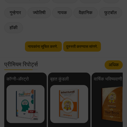
गुन्हेगार
ज्योतिषी
गायक
वैज्ञानिक
फुटबॉल
हॉकी
नायकांना सूचित करणे.
दुरुस्ती करण्यास सांगणे.
प्रीमियम रिपोर्ट्स
अधिक
कॉग्नी-अ‍ॅस्ट्रो
बृहत कुंडली
वार्षिक भविष्यवाणी