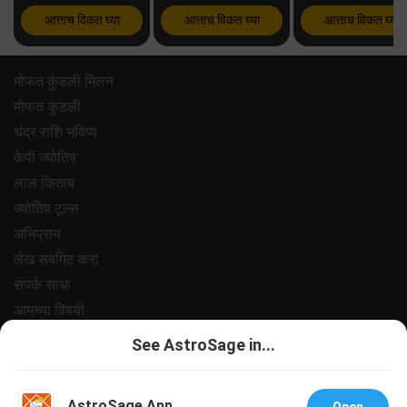
आत्ताच विकत घ्या
आत्ताच विकत घ्या
आत्ताच विकत घ्या
मोफत कुंडली मिलन
मोफत कुंडली
चंद्र राशि भविष्य
केपी ज्योतिष
लाल किताब
ज्योतिष टूल्स
अभिप्राय
लेख सबमिट करा
संपर्क साधा
आमच्या विषयी
पेमेंट
See AstroSage in...
प्रायवसी पॉलिसी
नियम आणि अटी
AstroSage App