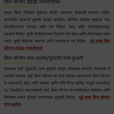
किम जॉन्सन 2026 जन्मपत्रिका
शत्रू किंवा विरोधक तुम्हाला सामोरे जाण्याचा विचारही करणार नाहीत.
कायदेशीर प्रकरणे तुमच्या बाजूने असतील. आर्थिक बाबतीत तुम्हाला नाव,
लोकप्रितयता, फायदा आणि यश मिळेल. भाऊ आणि नातेवाईकांकडून
सहकार्य मिळेल. तुम्ही तीर्थक्षेत्राच्या ठिकाणी भेट द्याल आणि लोकांकडून मदत
घ्याल. तुम्ही केलेल्या कष्टांना आणि प्रयत्नांना यश मिळेल....
पुढे वाचा किम
जॉन्सन 2026 जन्मपत्रिका
किम जॉन्सन जन्म आलेख/कुंडली/जन्म कुंडली
जन्माच्या वेळी (कुंडली, जन्म कुंडली म्हणून ओळखले जाणारे) जन्मभ्रंश हे
स्वर्गाचा नकाशा आहे. किम जॉन्सन चा जन्म नकाशा आपल्याला किम जॉन्सन
चे ग्रहस्थाने, दास, राशी नकाशा आणि राशि चिन्ह दर्शवेल. यामुळे आपल्याला
'अॅस्ट्रोसेज क्लाउडमध्ये' मध्ये किम जॉन्सन चे तपशीलवार संशोधन आणि
विश्लेषण करून कुंडली उघडण्यास अनुमती मिळेल....
पुढे वाचा किम जॉन्सन
जन्म आलेख