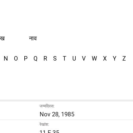
ीख
नाव
N
O
P
Q
R
S
T
U
V
W
X
Y
Z
जन्मदिवस:
Nov 28, 1985
रेखांश:
11 E 35