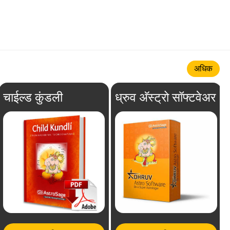
अधिक
चाईल्ड कुंडली
ध्रुव अ‍ॅस्ट्रो सॉफ्टवेअर