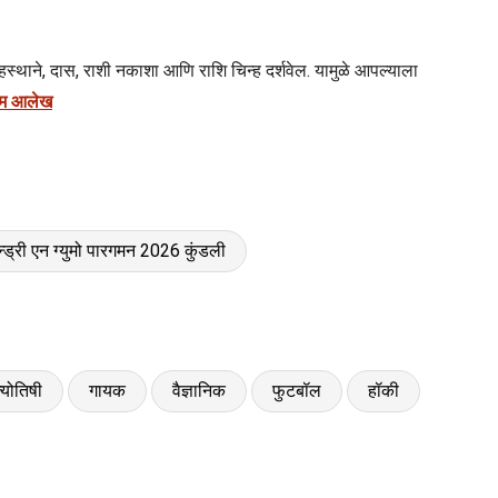
ग्रहस्थाने, दास, राशी नकाशा आणि राशि चिन्ह दर्शवेल. यामुळे आपल्याला
जन्म आलेख
न्ड्री एन ग्युमो पारगमन 2026 कुंडली
्योतिषी
गायक
वैज्ञानिक
फुटबॉल
हॉकी