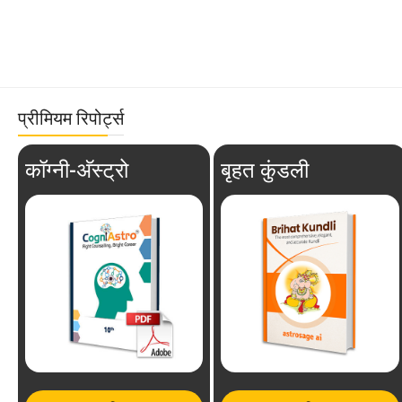
प्रीमियम रिपोर्ट्स
कॉग्नी-अ‍ॅस्ट्रो
बृहत कुंडली