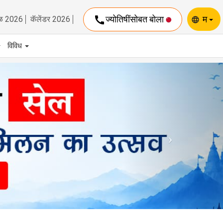
call
ज्योतिषींसोबत बोला
म
ळ 2026
कॅलेंडर 2026
language
विविध
Next