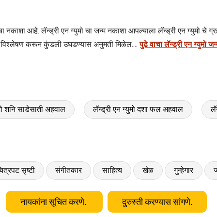
गाचा नकाशा आहे. लॅन्ड्री एन ग्युमो चा जन्म नकाशा आपल्याला लॅन्ड्री एन ग्युमो चे 
णि विश्लेषण करून कुंडली उघडण्यास अनुमती मिळेल....
पुढे वाचा लॅन्ड्री एन ग्युमो 
्युमो शनि साडेसाती अहवाल
लॅन्ड्री एन ग्युमो दशा फल अहवाल
लॅ
ित्रपट सृष्टी
संगीतकार
साहित्य
खेळ
गुन्हेगार
ज
नायकांना सूचित करणे.
दुरुस्ती करण्यास सांगणे.