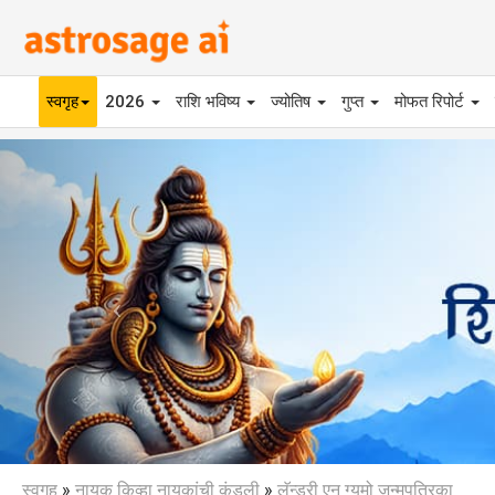
स्वगृह
2026
राशि भविष्य
ज्योतिष
गुप्त
मोफत रिपोर्ट
Previous
स्वगृह
»
नायक किव्हा नायकांची कुंडली
»
लॅन्ड्री एन ग्युमो जन्मपत्रिका